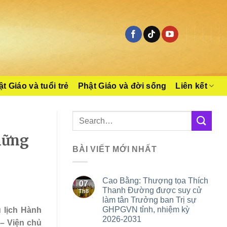
t Giáo và tuổi trẻ
Phật Giáo và đời sống
Liên kết
hững
BÀI VIẾT MỚI NHẤT
Cao Bằng: Thượng tọa Thích
07
Thanh Đường được suy cử
Th8
làm tân Trưởng ban Trị sự
GHPGVN tỉnh, nhiệm kỳ
 lịch Hành
2026-2031
– Viện chủ