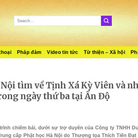
thoại
Pháp đàm
Video tin tức
Từ thiện – Xã hội
Phậ
 Nội tìm về Tịnh Xá Kỳ Viên và n
rong ngày thứ ba tại Ấn Độ
trình chiêm bái, dưới sự trợ duyên của Công ty TNHH Du
rung cấp Phật học Hà Nội do Thượng tọa Thích Tiến Đạt 