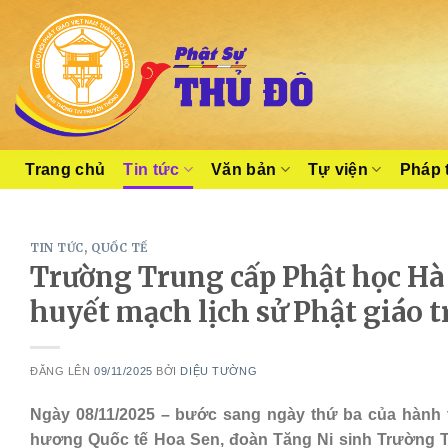
Skip
to
content
Trang chủ
Tin tức
Văn bản
Tự viện
Pháp 
TIN TỨC
,
QUỐC TẾ
Trường Trung cấp Phật học Hà
huyết mạch lịch sử Phật giáo t
ĐĂNG LÊN
09/11/2025
BỞI
DIỆU TƯỜNG
Ngày 08/11/2025 – bước sang ngày thứ ba của hành 
hương Quốc tế Hoa Sen, đoàn Tăng Ni sinh Trường T