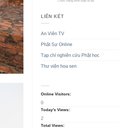
tri
ở
Chức năng bình luận bị tắt
tỏa
bố
ân
Cao
tinh
Quyết
Anh
Bằng:
thần
định
hùng
Phiên
hộ
và
LIÊN KẾT
Liệt
thứ
trì
ra
sĩ
nhất
Tam
mắt
Đại
bảo
Phân
An Viên TV
hội
ban
đại
Ni
Phật Sự Online
biểu
giới
Phật
tỉnh
giáo
nhiệm
Tạp chí nghiên cứu Phật học
tỉnh
kỳ
lần
2026-
Thư viện hoa sen
thứ
2031
V,
nhiệm
kỳ
2026-
2031
Online Visitors:
0
Today's Views:
2
Total Views: