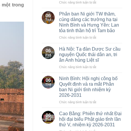
ở
Chức năng bình luận bị tắt
 một trong
Cao
Bằng:
Phân ban Ni giới TW thăm,
06
Thượng
cúng dàng các trường hạ tại
Th8
tọa
Ninh Bình và Hưng Yên: Lan
Thích
tỏa tinh thần hộ trì Tam bảo
Thanh
Đường
ở
Chức năng bình luận bị tắt
được
Phân
suy
ban
Hà Nội: Tạ đàn Dược Sư cầu
06
cử
Ni
nguyện Quốc thái dân an, tri
Th8
làm
giới
ân Anh hùng Liệt sĩ
tân
TW
Trưởng
ở
Chức năng bình luận bị tắt
thăm,
ban
Hà
cúng
Trị
Nội:
dàng
Ninh Bình: Hội nghị công bố
06
sự
Tạ
các
Quyết định và ra mắt Phân
Th8
GHPGVN
đàn
trường
ban Ni giới tỉnh nhiệm kỳ
tỉnh,
Dược
hạ
2026-2031
nhiệm
Sư
tại
kỳ
cầu
Ninh
ở
Chức năng bình luận bị tắt
2026-
nguyện
Bình
Ninh
2031
Quốc
và
Bình:
Cao Bằng: Phiên thứ nhất Đại
06
thái
Hưng
Hội
hội đại biểu Phật giáo tỉnh lần
Th8
dân
Yên:
nghị
thứ V, nhiệm kỳ 2026-2031
an,
Lan
công