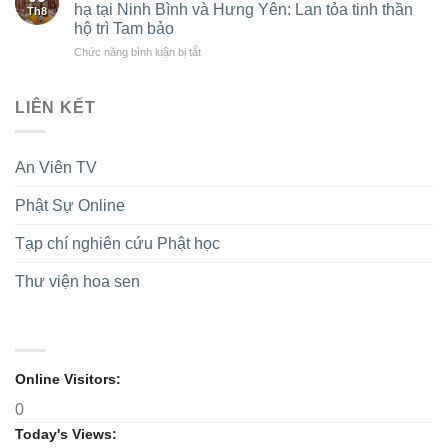
Thượng
các
lữ,
hạ tại Ninh Bình và Hưng Yên: Lan tỏa tinh thần
Th8
tọa
sự
cúng
hộ trì Tam bảo
Thích
kiện
dàng
ở
Chức năng bình luận bị tắt
Thanh
Kỷ
Trường
Phân
Đường
niệm
hạ,
ban
được
75
hộ
Ni
suy
năm
LIÊN KẾT
trì
giới
cử
thành
Tam
TW
làm
lập
Bảo
thăm,
tân
GĐPTVN
trong
An Viên TV
cúng
Trưởng
mùa
dàng
ban
an
Phật Sự Online
các
Trị
cư
trường
sự
hạ
GHPGVN
Tạp chí nghiên cứu Phật học
tại
tỉnh,
Ninh
nhiệm
Thư viện hoa sen
Bình
kỳ
và
2026-
Hưng
2031
Yên:
Lan
tỏa
Online Visitors:
tinh
0
thần
hộ
Today's Views:
trì