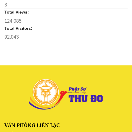
Tam
3
bảo
Total Views:
124.085
Total Visitors:
92.043
VĂN PHÒNG LIÊN LẠC