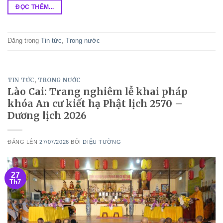
ĐỌC THÊM...
Đăng trong
Tin tức
,
Trong nước
TIN TỨC
,
TRONG NƯỚC
Lào Cai: Trang nghiêm lễ khai pháp
khóa An cư kiết hạ Phật lịch 2570 –
Dương lịch 2026
ĐĂNG LÊN
27/07/2026
BỞI
DIỆU TƯỜNG
27
Th7