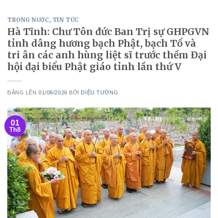
TRONG NƯỚC
,
TIN TỨC
Hà Tĩnh: Chư Tôn đức Ban Trị sự GHPGVN
tỉnh dâng hương bạch Phật, bạch Tổ và
tri ân các anh hùng liệt sĩ trước thềm Đại
hội đại biểu Phật giáo tỉnh lần thứ V
ĐĂNG LÊN
01/08/2026
BỞI
DIỆU TƯỜNG
01
Th8