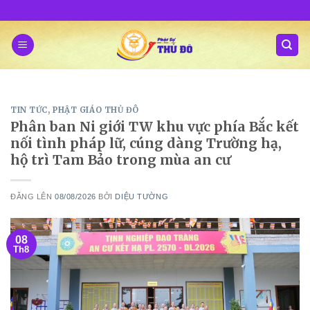
Skip
to
content
TIN TỨC
,
PHẬT GIÁO THỦ ĐÔ
Phân ban Ni giới TW khu vực phía Bắc kết
nối tình pháp lữ, cúng dàng Trường hạ,
hộ trì Tam Bảo trong mùa an cư
ĐĂNG LÊN
08/08/2026
BỞI
DIỆU TƯỜNG
08
Th8