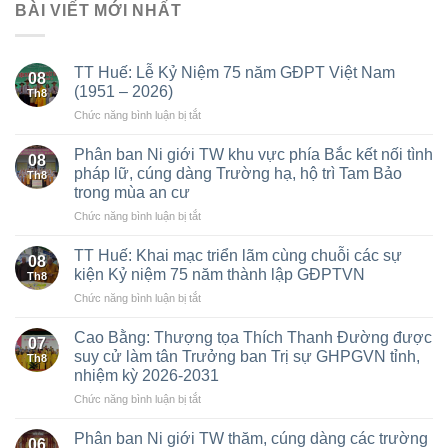
BÀI VIẾT MỚI NHẤT
TT Huế: Lễ Kỷ Niệm 75 năm GĐPT Việt Nam
08
(1951 – 2026)
Th8
ở
Chức năng bình luận bị tắt
TT
Huế:
Phân ban Ni giới TW khu vực phía Bắc kết nối tình
08
Lễ
pháp lữ, cúng dàng Trường hạ, hộ trì Tam Bảo
Th8
Kỷ
trong mùa an cư
Niệm
ở
Chức năng bình luận bị tắt
75
Phân
năm
ban
GĐPT
TT Huế: Khai mạc triển lãm cùng chuỗi các sự
08
Ni
Việt
kiện Kỷ niệm 75 năm thành lập GĐPTVN
Th8
giới
Nam
ở
Chức năng bình luận bị tắt
TW
(1951
TT
khu
–
Huế:
vực
Cao Bằng: Thượng tọa Thích Thanh Đường được
2026)
07
Khai
phía
suy cử làm tân Trưởng ban Trị sự GHPGVN tỉnh,
Th8
mạc
Bắc
nhiệm kỳ 2026-2031
triển
kết
ở
Chức năng bình luận bị tắt
lãm
nối
Cao
cùng
tình
Bằng:
chuỗi
Phân ban Ni giới TW thăm, cúng dàng các trường
pháp
06