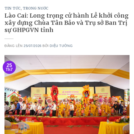
TIN TỨC
,
TRONG NƯỚC
Lào Cai: Long trọng cử hành Lễ khởi công
xây dựng Chùa Tân Bảo và Trụ sở Ban Trị
sự GHPGVN tỉnh
ĐĂNG LÊN
25/07/2026
BỞI
DIỆU TƯỜNG
25
Th7