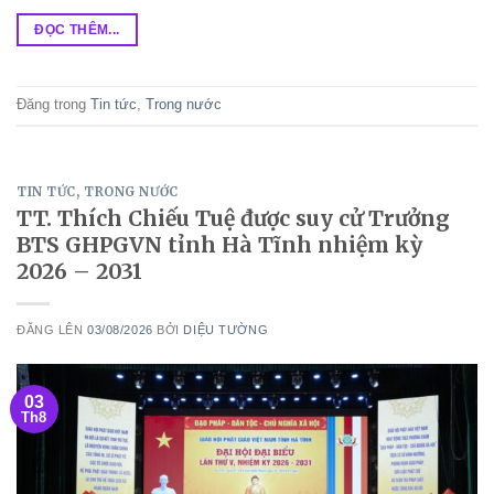
ĐỌC THÊM...
Đăng trong
Tin tức
,
Trong nước
TIN TỨC
,
TRONG NƯỚC
TT. Thích Chiếu Tuệ được suy cử Trưởng
BTS GHPGVN tỉnh Hà Tĩnh nhiệm kỳ
2026 – 2031
ĐĂNG LÊN
03/08/2026
BỞI
DIỆU TƯỜNG
03
Th8