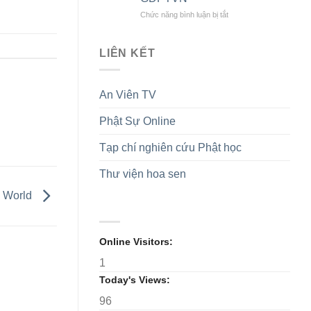
2026)
củng
khu
cố
vực
ở
Chức năng bình luận bị tắt
khối
phía
TT
đại
Bắc
Huế:
đoàn
kết
Khai
LIÊN KẾT
kết
nối
mạc
toàn
tình
triển
dân
pháp
lãm
An Viên TV
tộc
lữ,
cùng
cúng
chuỗi
dàng
Phật Sự Online
các
Trường
sự
hạ,
kiện
Tạp chí nghiên cứu Phật học
hộ
Kỷ
trì
niệm
Thư viện hoa sen
Tam
75
Bảo
năm
l World
trong
thành
mùa
lập
an
GĐPTVN
cư
Online Visitors:
1
Today's Views:
96