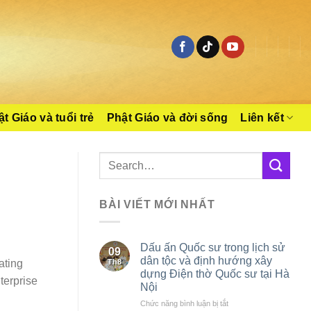
t Giáo và tuổi trẻ
Phật Giáo và đời sống
Liên kết
BÀI VIẾT MỚI NHẤT
Dấu ấn Quốc sư trong lịch sử
09
dân tộc và định hướng xây
Th8
ating
dựng Điện thờ Quốc sư tại Hà
terprise
Nội
ở
Chức năng bình luận bị tắt