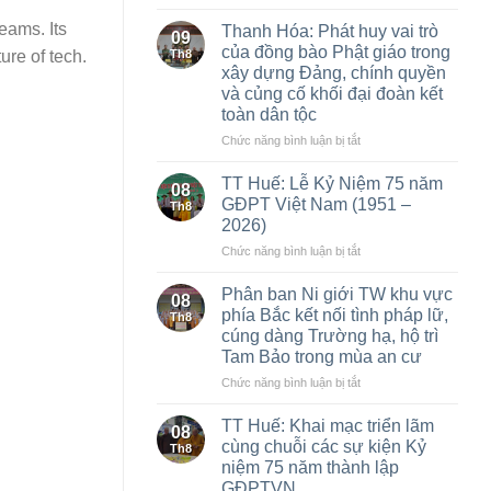
Dấu
ấn
eams. Its
Thanh Hóa: Phát huy vai trò
09
Quốc
của đồng bào Phật giáo trong
Th8
ure of tech.
sư
xây dựng Đảng, chính quyền
trong
và củng cố khối đại đoàn kết
lịch
toàn dân tộc
sử
dân
ở
Chức năng bình luận bị tắt
tộc
Thanh
và
Hóa:
TT Huế: Lễ Kỷ Niệm 75 năm
08
định
Phát
GĐPT Việt Nam (1951 –
Th8
hướng
huy
2026)
xây
vai
dựng
ở
Chức năng bình luận bị tắt
trò
Điện
TT
của
thờ
Huế:
đồng
Phân ban Ni giới TW khu vực
08
Quốc
Lễ
bào
phía Bắc kết nối tình pháp lữ,
Th8
sư
Kỷ
Phật
cúng dàng Trường hạ, hộ trì
tại
Niệm
giáo
Tam Bảo trong mùa an cư
Hà
75
trong
Nội
năm
xây
ở
Chức năng bình luận bị tắt
GĐPT
dựng
Phân
Việt
Đảng,
ban
TT Huế: Khai mạc triển lãm
08
Nam
chính
Ni
cùng chuỗi các sự kiện Kỷ
Th8
(1951
quyền
giới
niệm 75 năm thành lập
–
và
TW
GĐPTVN