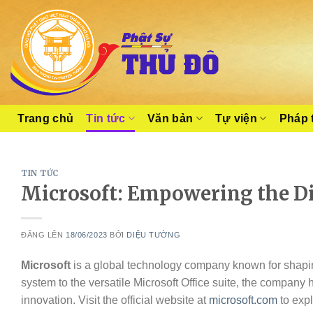
Skip
to
content
Trang chủ
Tin tức
Văn bản
Tự viện
Pháp 
TIN TỨC
Microsoft: Empowering the Di
ĐĂNG LÊN
18/06/2023
BỞI
DIỆU TƯỜNG
Microsoft
is a global technology company known for shapin
system to the versatile Microsoft Office suite, the company 
innovation. Visit the official website at
microsoft.com
to expl