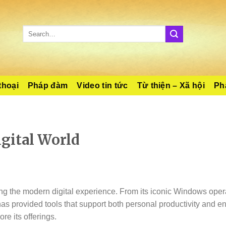
thoại
Pháp đàm
Video tin tức
Từ thiện – Xã hội
Phậ
gital World
g the modern digital experience. From its iconic Windows oper
has provided tools that support both personal productivity and en
ore its offerings.