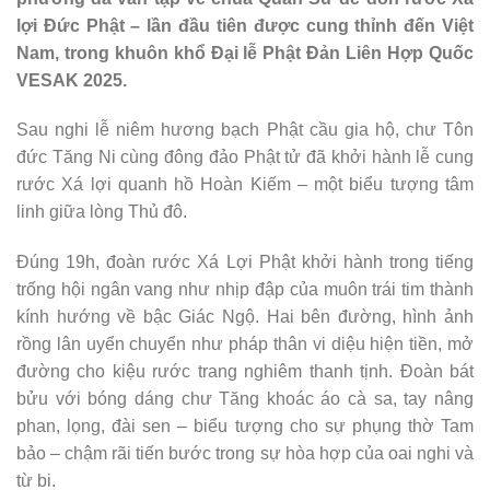
lợi Đức Phật – lần đầu tiên được cung thỉnh đến Việt
Nam, trong khuôn khổ Đại lễ Phật Đản Liên Hợp Quốc
VESAK 2025.
Sau nghi lễ niêm hương bạch Phật cầu gia hộ, chư Tôn
đức Tăng Ni cùng đông đảo Phật tử đã khởi hành lễ cung
rước Xá lợi quanh hồ Hoàn Kiếm – một biểu tượng tâm
linh giữa lòng Thủ đô.
Đúng 19h, đoàn rước Xá Lợi Phật khởi hành trong tiếng
trống hội ngân vang như nhịp đập của muôn trái tim thành
kính hướng về bậc Giác Ngộ. Hai bên đường, hình ảnh
rồng lân uyển chuyển như pháp thân vi diệu hiện tiền, mở
đường cho kiệu rước trang nghiêm thanh tịnh. Đoàn bát
bửu với bóng dáng chư Tăng khoác áo cà sa, tay nâng
phan, lọng, đài sen – biểu tượng cho sự phụng thờ Tam
bảo – chậm rãi tiến bước trong sự hòa hợp của oai nghi và
từ bi.