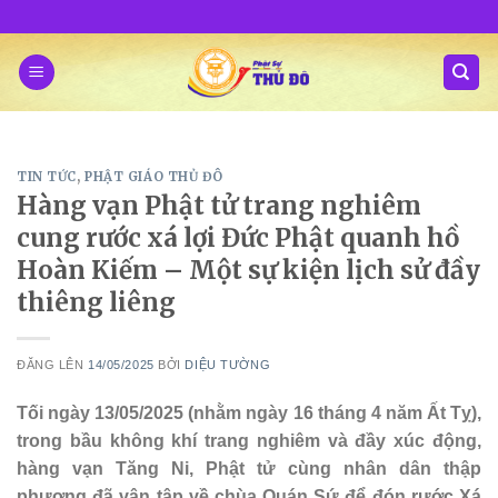
Skip
to
content
TIN TỨC
,
PHẬT GIÁO THỦ ĐÔ
Hàng vạn Phật tử trang nghiêm
cung rước xá lợi Đức Phật quanh hồ
Hoàn Kiếm – Một sự kiện lịch sử đầy
thiêng liêng
ĐĂNG LÊN
14/05/2025
BỞI
DIỆU TƯỜNG
Tối ngày 13/05/2025 (nhằm ngày 16 tháng 4 năm Ất Tỵ),
trong bầu không khí trang nghiêm và đầy xúc động,
hàng vạn Tăng Ni, Phật tử cùng nhân dân thập
phương đã vân tập về chùa Quán Sứ để đón rước Xá