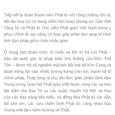
Tiếp nối là đoàn thanh niên Phật tử với cồng chiêng rộn rã,
đội tán hoa rực rỡ trong niềm hân hoan phụng sự. Gần 400
Tăng Ni và Phật tử Học viện Phật giáo Việt Nam trong y
phục chỉnh tề, tay nâng cờ hoa, góp phần làm rạng rỡ hình
ảnh đạo pháp giữa chốn nhân gian.
Ở trung tâm đoàn rước là chiếc xe tôn trí Xá Lợi Phật –
bảo vật quốc gia, là pháp thân linh thiêng của Đức Thế
Tôn – được hộ vệ nghiêm mật bởi đội bát bộ Kim Cang và
đoàn trống lân náo nhiệt, tượng trưng cho sức mạnh hộ trì
chính pháp. Tháp tùng là chư tôn đức giáo phẩm lãnh đạo
Trung ương Giáo hội Phật giáo Việt Nam, cùng các xe hoa
đại diện cho Ban Trị sự các quận, huyện Hà Nội, xe hoa
của các đạo tràng tiêu biểu, và đông đảo Phật tử các dân
tộc anh em, các cựu chiến binh Phật tử, cùng nhau hòa
chung một tâm niệm hướng về Phật.