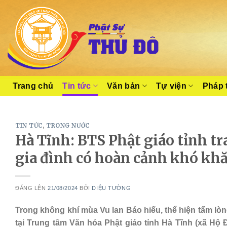
Skip
to
content
Trang chủ
Tin tức
Văn bản
Tự viện
Pháp 
TIN TỨC
,
TRONG NƯỚC
Hà Tĩnh: BTS Phật giáo tỉnh tr
gia đình có hoàn cảnh khó kh
ĐĂNG LÊN
21/08/2024
BỞI
DIỆU TƯỜNG
Trong không khí mùa Vu lan Báo hiếu, thể hiện tấm lòn
tại Trung tâm Văn hóa Phật giáo tỉnh Hà Tĩnh (xã Hộ