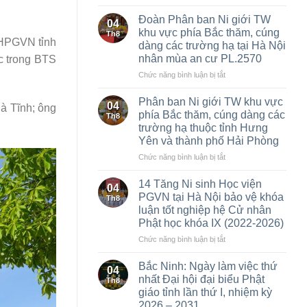
Bắc
Ninh:
Đoàn Phân ban Ni giới TW
04
Hòa
khu vực phía Bắc thăm, cúng
Th8
thượng
GHPGVN tỉnh
dàng các trường hạ tại Hà Nội
Thích
nhân mùa an cư PL.2570
c trong BTS
Thanh
Phụng
ở
Chức năng bình luận bị tắt
tái
Đoàn
đắc
Phân
Phân ban Ni giới TW khu vực
04
Hà Tĩnh; ông
cử
ban
phía Bắc thăm, cúng dàng các
Th8
Trưởng
Ni
trường hạ thuộc tỉnh Hưng
Ban
giới
Yên và thành phố Hải Phòng
Trị
TW
sự
khu
ở
Chức năng bình luận bị tắt
GHPGVN
vực
Phân
tỉnh
phía
ban
14 Tăng Ni sinh Học viện
04
Bắc
Ni
PGVN tại Hà Nội bảo vệ khóa
Th8
thăm,
giới
luận tốt nghiệp hệ Cử nhân
cúng
TW
Phật học khóa IX (2022-2026)
dàng
khu
các
vực
ở
Chức năng bình luận bị tắt
trường
phía
14
hạ
Bắc
Tăng
Bắc Ninh: Ngày làm việc thứ
04
tại
thăm,
Ni
nhất Đại hội đại biểu Phật
Th8
Hà
cúng
sinh
giáo tỉnh lần thứ I, nhiệm kỳ
Nội
dàng
Học
2026 – 2031
nhân