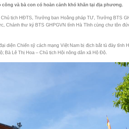
ó công và bà con có hoàn cảnh khó khăn tại địa phương.
ó Chủ tịch HĐTS, Trưởng ban Hoằng pháp TƯ, Trưởng BTS 
rực, Chánh thư ký BTS GHPGVN tỉnh Hà Tĩnh cùng chư tôn đứ
ại diện Chiến sỹ cách mạng Việt Nam bị địch bắt tù đày tỉnh 
ộ; Bà Lê Thị Hoa – Chủ tịch Hội nông dân xã Hộ Độ.