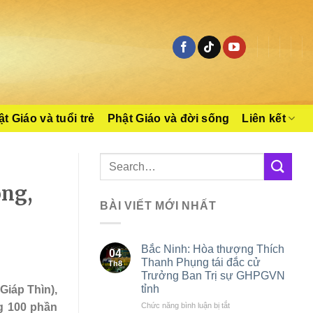
t Giáo và tuổi trẻ
Phật Giáo và đời sống
Liên kết
ông,
BÀI VIẾT MỚI NHẤT
Bắc Ninh: Hòa thượng Thích
04
Thanh Phụng tái đắc cử
Th8
Trưởng Ban Trị sự GHPGVN
tỉnh
Giáp Thìn),
ở
Chức năng bình luận bị tắt
ng 100 phần