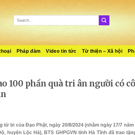
thoại
Pháp đàm
Video tin tức
Từ thiện – Xã hội
Phậ
ao 100 phần quà tri ân người có c
ăn
g từ bi của Đạo Phật, ngày 20/8/2024 (nhằm ngày 17/7 năm 
 Độ, huyện Lộc Hà), BTS GHPGVN tỉnh Hà Tĩnh đã trao tặ