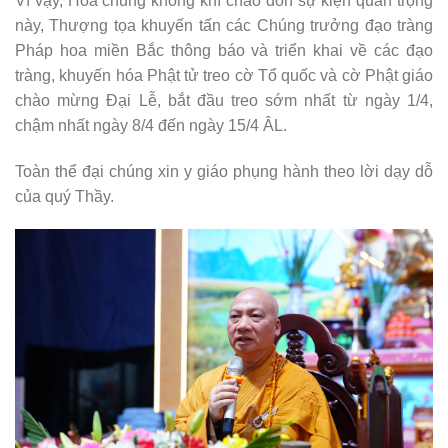
Vì vậy, Hòa chung không khí chào đón sự kiện quan trọng
này, Thượng tọa khuyến tấn các Chúng trưởng đạo tràng
Pháp hoa miền Bắc thông báo và triển khai về các đạo
tràng, khuyến hóa Phật tử treo cờ Tổ quốc và cờ Phật giáo
chào mừng Đại Lễ, bắt đầu treo sớm nhất từ ngày 1/4,
chậm nhất ngày 8/4 đến ngày 15/4 ÂL.
Toàn thể đại chúng xin y giáo phụng hành theo lời dạy dỗ
của quý Thầy.