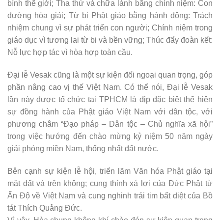
bình thế giới; Tha thứ và chữa lành bằng chính niệm: Con
đường hòa giải; Từ bi Phật giáo bằng hành động: Trách
nhiệm chung vì sự phát triển con người; Chính niệm trong
giáo dục vì tương lai từ bi và bền vững; Thúc đẩy đoàn kết:
Nỗ lực hợp tác vì hòa hợp toàn cầu.
Đại lễ Vesak cũng là một sự kiện đối ngoại quan trọng, góp
phần nâng cao vị thế Việt Nam. Có thể nói, Đại lễ Vesak
lần này được tổ chức tại TPHCM là dịp đặc biệt thể hiện
sự đồng hành của Phật giáo Việt Nam với dân tộc, với
phương châm “Đạo pháp – Dân tộc – Chủ nghĩa xã hội”
trong việc hướng đến chào mừng kỷ niệm 50 năm ngày
giải phóng miền Nam, thống nhất đất nước.
Bên cạnh sự kiện lễ hội, triển lãm Văn hóa Phật giáo tại
mặt đất và trên không; cung thỉnh xá lợi của Đức Phật từ
Ấn Độ về Việt Nam và cung nghinh trái tim bất diệt của Bồ
tát Thích Quảng Đức.