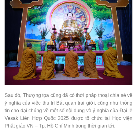
Sau đó, Thượng tọa cũng đã có thời pháp thoại chia sẻ về
ý nghĩa của việc thụ trì Bát quan trai giới, cũng như thông
tin cho đại chúng về một số nội dung và ý nghĩa của Đại lễ
Vesak Liên Hợp Quốc 2025 được tổ chức tại Học viện
Phật giáo VN – Tp. Hồ Chí Minh trong thời gian tới.