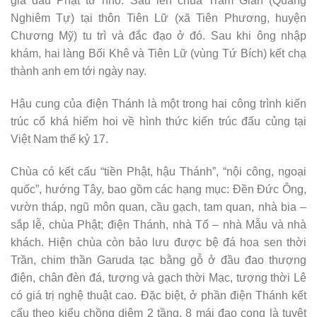
gia đầu Phật từ nhỏ. Sau lên chùa Trăm Gian (Quảng
Nghiêm Tự) tại thôn Tiên Lữ (xã Tiên Phương, huyện
Chương Mỹ) tu trì và đắc đạo ở đó. Sau khi ông nhập
khám, hai làng Bối Khê và Tiên Lữ (vùng Tứ Bích) kết chạ
thành anh em tới ngày nay.
Hậu cung của điện Thánh là một trong hai công trình kiến
trúc cổ khá hiếm hoi về hình thức kiến trúc đấu củng tại
Việt Nam thế kỷ 17.
Chùa có kết cấu “tiền Phật, hậu Thánh”, “nội công, ngoại
quốc”, hướng Tây, bao gồm các hạng mục: Đền Đức Ông,
vườn tháp, ngũ môn quan, cầu gạch, tam quan, nhà bia –
sắp lễ, chùa Phật; điện Thánh, nhà Tổ – nhà Mẫu và nhà
khách. Hiện chùa còn bảo lưu được bệ đá hoa sen thời
Trần, chim thần Garuda tạc bằng gỗ ở đầu đao thượng
điện, chân đèn đá, tượng và gạch thời Mạc, tượng thời Lê
có giá trị nghệ thuật cao. Đặc biệt, ở phần điện Thánh kết
cấu theo kiểu chồng diêm 2 tầng, 8 mái đao cong là tuyệt