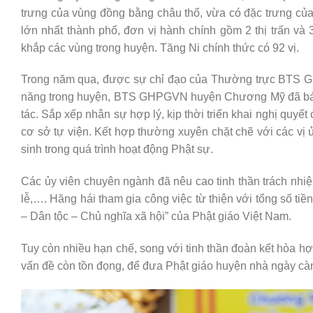
trưng của vùng đồng bằng châu thổ, vừa có đặc trưng của
lớn nhất thành phố, đơn vị hành chính gồm 2 thị trấn 
khắp các vùng trong huyện. Tăng Ni chính thức có 92 vị.
Trong năm qua, được sự chỉ đạo của Thường trực BTS G
năng trong huyện, BTS GHPGVN huyện Chương Mỹ đã bám sá
tác. Sắp xếp nhân sự hợp lý, kịp thời triển khai nghị quyế
cơ sở tự viện. Kết hợp thường xuyên chặt chẽ với các vị ủ
sinh trong quá trình hoạt động Phật sự.
Các ủy viên chuyên ngành đã nêu cao tinh thần trách nhi
lễ,…. Hăng hái tham gia công việc từ thiện với tổng số ti
– Dân tộc – Chủ nghĩa xã hội” của Phật giáo Việt Nam.
Tuy còn nhiều hạn chế, song với tinh thần đoàn kết hò
vấn đề còn tồn đọng, để đưa Phật giáo huyện nhà ngày cà