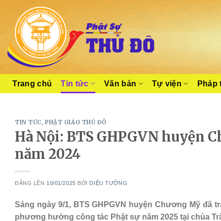
Skip
to
content
Trang chủ
Tin tức
Văn bản
Tự viện
Pháp 
TIN TỨC
,
PHẬT GIÁO THỦ ĐÔ
Hà Nội: BTS GHPGVN huyện Ch
năm 2024
ĐĂNG LÊN
10/01/2025
BỞI
DIỆU TƯỜNG
Sáng ngày 9/1, BTS GHPGVN huyện Chương Mỹ đã tran
phương hướng công tác Phật sự năm 2025 tại chùa Tr