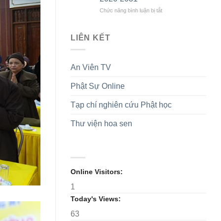
nhiệm
Sư
tại
kỳ
cầu
Ninh
ở
Chức năng bình luận bị tắt
2026-
nguyện
Bình
Ninh
2031
Quốc
và
Bình:
thái
Hưng
Hội
LIÊN KẾT
dân
Yên:
nghị
an,
Lan
công
tri
tỏa
bố
An Viên TV
ân
tinh
Quyết
Anh
thần
định
hùng
Phật Sự Online
hộ
và
Liệt
trì
ra
sĩ
Tam
mắt
Tạp chí nghiên cứu Phật học
bảo
Phân
ban
Thư viện hoa sen
Ni
giới
tỉnh
nhiệm
kỳ
2026-
Online Visitors:
2031
1
Today's Views:
63