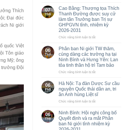
TT
Huế:
Cao Bằng: Thượng tọa Thích
07
rưởng Thích
Khai
Thanh Đường được suy cử
Th8
mạc
ội; Đại đức
làm tân Trưởng ban Trị sự
triển
GHPGVN tỉnh, nhiệm kỳ
ách Ni giới
lãm
2026-2031
cùng
chuỗi
ở
Chức năng bình luận bị tắt
các
Cao
ổ quốc Việt
sự
Bằng:
Phân ban Ni giới TW thăm,
06
kiện
Thượng
ội Tôn giáo
cúng dàng các trường hạ tại
Th8
Kỷ
tọa
Ninh Bình và Hưng Yên: Lan
ơng Mỹ; ông
niệm
Thích
tỏa tinh thần hộ trì Tam bảo
75
Thanh
 trưởng Đội
năm
Đường
ở
Chức năng bình luận bị tắt
thành
được
Phân
lập
suy
ban
Hà Nội: Tạ đàn Dược Sư cầu
06
GĐPTVN
cử
Ni
nguyện Quốc thái dân an, tri
Th8
làm
giới
ân Anh hùng Liệt sĩ
tân
TW
Trưởng
ở
Chức năng bình luận bị tắt
thăm,
ban
Hà
cúng
Trị
Nội:
dàng
Ninh Bình: Hội nghị công bố
06
sự
Tạ
các
Quyết định và ra mắt Phân
Th8
GHPGVN
đàn
trường
ban Ni giới tỉnh nhiệm kỳ
tỉnh,
Dược
hạ
2026-2031