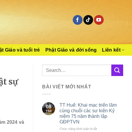
t Giáo và tuổi trẻ
Phật Giáo và đời sống
Liên kết
t sự
BÀI VIẾT MỚI NHẤT
TT Huế: Khai mạc triển lãm
08
cùng chuỗi các sự kiện Kỷ
Th8
niệm 75 năm thành lập
GĐPTVN
ăm 2024 và
ở
Chức năng bình luận bị tắt