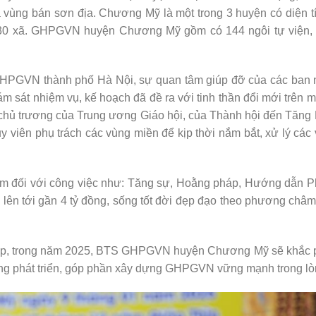
 vùng bán sơn địa. Chương Mỹ là một trong 3 huyện có diện tí
và 30 xã. GHPGVN huyện Chương Mỹ gồm có 144 ngôi tự viện, 
HPGVN thành phố Hà Nội, sự quan tâm giúp đỡ của các ban
t nhiệm vụ, kế hoạch đã đề ra với tinh thần đổi mới trên m
t chủ trương của Trung ương Giáo hội, của Thành hội đến Tăng Ni
y viên phụ trách các vùng miền để kịp thời nắm bắt, xử lý các
ệm đối với công việc như: Tăng sự, Hoằng pháp, Hướng dẫn Ph
ền lên tới gần 4 tỷ đồng, sống tốt đời đẹp đạo theo phương ch
a hợp, trong năm 2025, BTS GHPGVN huyện Chương Mỹ sẽ khắc
ng phát triển, góp phần xây dựng GHPGVN vững mạnh trong lò