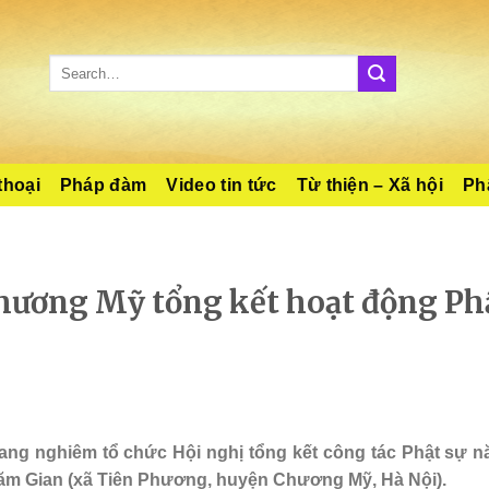
thoại
Pháp đàm
Video tin tức
Từ thiện – Xã hội
Phậ
ương Mỹ tổng kết hoạt động Phậ
g nghiêm tổ chức Hội nghị tổng kết công tác Phật sự n
ăm Gian (xã Tiên Phương, huyện Chương Mỹ, Hà Nội).