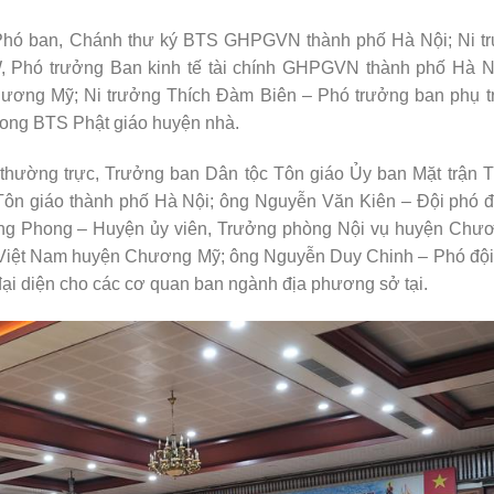
Phó ban, Chánh thư ký BTS GHPGVN thành phố Hà Nội; Ni t
 Phó trưởng Ban kinh tế tài chính GHPGVN thành phố Hà N
g Mỹ; Ni trưởng Thích Đàm Biên – Phó trưởng ban phụ tr
ng BTS Phật giáo huyện nhà.
hường trực, Trưởng ban Dân tộc Tôn giáo Ủy ban Mặt trận T
n giáo thành phố Hà Nội; ông Nguyễn Văn Kiên – Đội phó đ
g Phong – Huyện ủy viên, Trưởng phòng Nội vụ huyện Chư
c Việt Nam huyện Chương Mỹ; ông Nguyễn Duy Chinh – Phó đội
ại diện cho các cơ quan ban ngành địa phương sở tại.