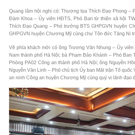
Quang lâm hội nghị có: Thượng tọa Thích Đạo Phong – 
Đàm Khoa – Ủy viên HĐTS, Phó Ban từ thiện xã hội TW,
Thích Đạo Quang – Phó trưởng BTS GHPGVN huyện Chươn
GHPGVN huyện Chương Mỹ cùng chư Tôn đức Tăng Ni tro
Về phía khách mời có ông Trương Văn Nhung – Ủy viên t
Nam thành phố Hà Nội; bà Phạm Bảo Khánh – Phó Ban Tô
Phòng PA02 Công an thành phố Hà Nội; ông Nguyễn Hồn
Nguyễn Văn Linh – Phó chủ tịch Ủy ban Mặt trận Tổ quố
an ninh Công an huyện Chương Mỹ cùng quý vị lãnh đạo đ