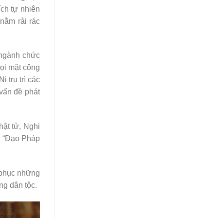
ch tự nhiên
nằm rải rác
 ngành chức
ọi mặt công
 trụ trì các
 vấn đề phát
ật tử, Nghi
âm “Đạo Pháp
 phục những
ng dân tộc.