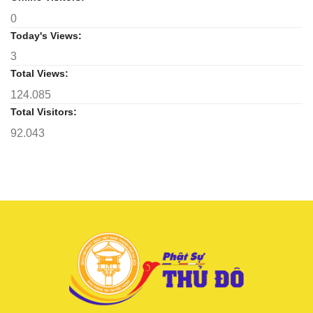
tinh
0
thần
hộ
Today's Views:
trì
Tam
3
bảo
Total Views:
124.085
Total Visitors:
92.043