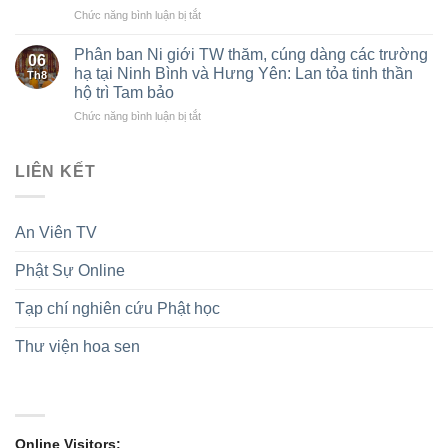
kết
ở
Chức năng bình luận bị tắt
lãm
nối
Cao
cùng
tình
Bằng:
chuỗi
Phân ban Ni giới TW thăm, cúng dàng các trường
pháp
06
Thượng
các
lữ,
hạ tại Ninh Bình và Hưng Yên: Lan tỏa tinh thần
Th8
tọa
sự
cúng
hộ trì Tam bảo
Thích
kiện
dàng
ở
Chức năng bình luận bị tắt
Thanh
Kỷ
Trường
Phân
Đường
niệm
hạ,
ban
được
75
hộ
Ni
suy
năm
LIÊN KẾT
trì
giới
cử
thành
Tam
TW
làm
lập
Bảo
thăm,
tân
GĐPTVN
trong
An Viên TV
cúng
Trưởng
mùa
dàng
ban
an
Phật Sự Online
các
Trị
cư
trường
sự
hạ
GHPGVN
Tạp chí nghiên cứu Phật học
tại
tỉnh,
Ninh
nhiệm
Thư viện hoa sen
Bình
kỳ
và
2026-
Hưng
2031
Yên:
Lan
tỏa
Online Visitors: