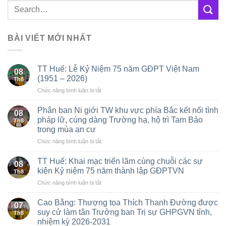
BÀI VIẾT MỚI NHẤT
TT Huế: Lễ Kỷ Niệm 75 năm GĐPT Việt Nam
08
(1951 – 2026)
Th8
ở
Chức năng bình luận bị tắt
TT
Huế:
Phân ban Ni giới TW khu vực phía Bắc kết nối tình
08
Lễ
pháp lữ, cúng dàng Trường hạ, hộ trì Tam Bảo
Th8
Kỷ
trong mùa an cư
Niệm
ở
Chức năng bình luận bị tắt
75
Phân
năm
ban
GĐPT
TT Huế: Khai mạc triển lãm cùng chuỗi các sự
08
Ni
Việt
kiện Kỷ niệm 75 năm thành lập GĐPTVN
Th8
giới
Nam
ở
Chức năng bình luận bị tắt
TW
(1951
TT
khu
–
Huế:
vực
Cao Bằng: Thượng tọa Thích Thanh Đường được
2026)
07
Khai
phía
suy cử làm tân Trưởng ban Trị sự GHPGVN tỉnh,
Th8
mạc
Bắc
nhiệm kỳ 2026-2031
triển