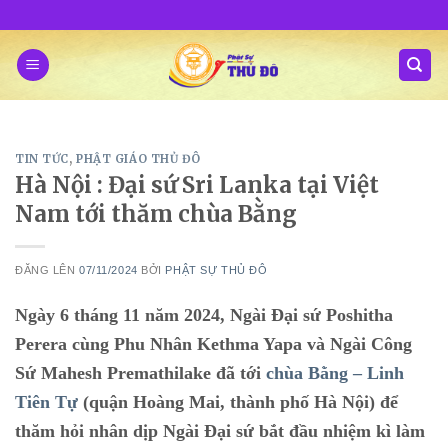
Skip
to
content
TIN TỨC
,
PHẬT GIÁO THỦ ĐÔ
Hà Nội : Đại sứ Sri Lanka tại Việt
Nam tới thăm chùa Bằng
ĐĂNG LÊN
07/11/2024
BỞI
PHẬT SỰ THỦ ĐÔ
Ngày 6 tháng 11 năm 2024, Ngài Đại sứ Poshitha
Perera cùng Phu Nhân Kethma Yapa và Ngài Công
Sứ Mahesh Premathilake đã tới
chùa Bằng – Linh
Tiên Tự
(quận Hoàng Mai, thành phố Hà Nội) để
thăm hỏi nhân dịp Ngài Đại sứ bắt đầu nhiệm kì làm