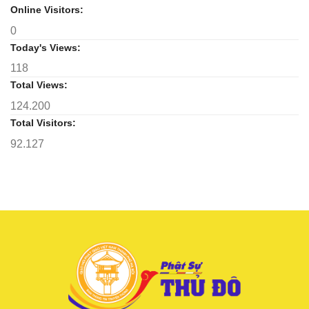
mùa
Online Visitors:
an
0
cư
Today's Views:
118
Total Views:
124.200
Total Visitors:
92.127