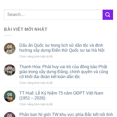
BÀI VIẾT MỚI NHẤT
Dấu ấn Quốc sư trong lịch sử dân tộc và định
09
hướng xây dựng Điện thờ Quốc sư tại Hà Nội
Th8
ở
Chức năng bình luận bị tắt
Dấu
ấn
Thanh Hóa: Phát huy vai trò của đồng bào Phật
09
Quốc
giáo trong xây dựng Đảng, chính quyền và củng
Th8
sư
cố khối đại đoàn kết toàn dân tộc
trong
ở
Chức năng bình luận bị tắt
lịch
Thanh
sử
Hóa:
dân
TT Huế: Lễ Kỷ Niệm 75 năm GĐPT Việt Nam
08
Phát
tộc
(1951 – 2026)
Th8
huy
và
ở
Chức năng bình luận bị tắt
vai
định
TT
trò
hướng
Huế:
của
Phân ban Ni giới TW khu vực phía Bắc kết nối tình
xây
08