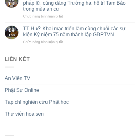
Lễ
đồng
dựng
pháp lữ, cúng dàng Trường hạ, hộ trì Tam Bảo
Th8
Kỷ
bào
Điện
trong mùa an cư
Niệm
Phật
thờ
ở
Chức năng bình luận bị tắt
75
giáo
Quốc
Phân
năm
trong
sư
ban
GĐPT
TT Huế: Khai mạc triển lãm cùng chuỗi các sự
xây
tại
08
Ni
Việt
dựng
Hà
kiện Kỷ niệm 75 năm thành lập GĐPTVN
Th8
giới
Nam
Đảng,
Nội
ở
Chức năng bình luận bị tắt
TW
(1951
chính
TT
khu
–
quyền
Huế:
vực
2026)
và
Khai
LIÊN KẾT
phía
củng
mạc
Bắc
cố
triển
kết
khối
lãm
nối
đại
An Viên TV
cùng
tình
đoàn
chuỗi
pháp
kết
Phật Sự Online
các
lữ,
toàn
sự
cúng
dân
kiện
dàng
Tạp chí nghiên cứu Phật học
tộc
Kỷ
Trường
niệm
hạ,
Thư viện hoa sen
75
hộ
năm
trì
thành
Tam
lập
Bảo
GĐPTVN
trong