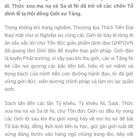
di, Thức xoa ma na và Sa di Ni đã trở về các chốn Tổ
đình lễ tạ Hội đồng Giới sư Tăng.
Trong không khí trang nghiêm, Thượng tọa Thích Tiến Đạt
thay mặt chư vị Nghiệp sư cùng các Giới tử bày tỏ lòng tri
ân sâu sắc tới chư Tôn đức giáo phẩm lãnh đạo GHPGVN
đã quang lâm Giới đàn để truyền trao giới pháp. Giới đàn
là tuyển Phật trường, vì vậy sau khi thụ giới, các vị Tăng Ni
trẻ cần noi gương các bậc tiền bối, hiểu rõ sứ mệnh và
trọng trách của mình trên con đường hành đạo, từ đó giữ
vững giới đức, xiển dương chính pháp và làm lợi lạc quần
sinh.
Sách tấn đến các tân Tỳ khiêu, Tỳ khiêu Ni, Sadi, Thức
xoa ma na và Sa di Ni, chư Tôn đức Giới sư đều hy vọng
các Giới tử sau khi thụ giới xong hãy về nơi trụ xứ để bái
Tổ bái thầy, đồng thời tinh tiến tu học, giữ gìn giới luật để
xứng đáng bước vào hàng ngũ chúng trung tôn, tiếp nối