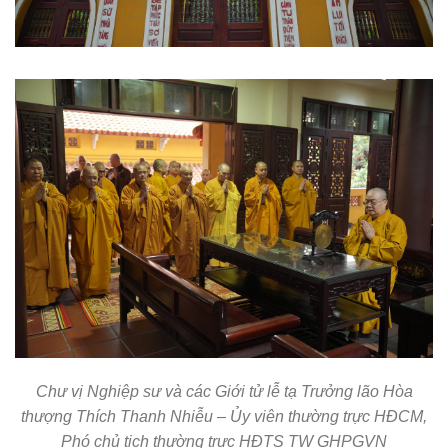
Chư vị Nghiệp sư và các Giới tử lễ tạ Trưởng lão Hòa
thượng Thích Thanh Nhiễu – Ủy viên thường trực HĐCM,
Phó chủ tịch thường trực HĐTS TW GHPGVN