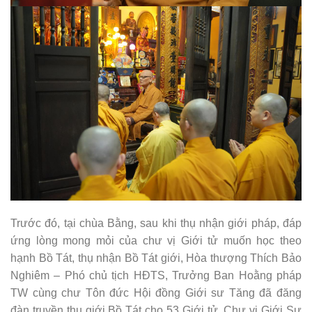
Trước đó, tại chùa Bằng, sau khi thụ nhận giới pháp, đáp
ứng lòng mong mỏi của chư vị Giới tử muốn học theo
hạnh Bồ Tát, thụ nhận Bồ Tát giới, Hòa thượng Thích Bảo
Nghiêm – Phó chủ tịch HĐTS, Trưởng Ban Hoằng pháp
TW cùng chư Tôn đức Hội đồng Giới sư Tăng đã đăng
đàn truyền thụ giới Bồ Tát cho 53 Giới tử. Chư vị Giới Sư
đã thân lâm Đại Hùng Bảo Điện để làm lễ niêm hương
bạch Phật yết Tổ đỉnh lễ chư vị Phật, Bồ Tát an vị Pháp tòa
và kiểm tra túc số, đồng thời hướng dẫn các Giới tử lễ cầu
Giới Bồ Tát và lễ thỉnh Giới Sư.
Trong Phật giáo, giới Bồ Tát là những giới luật được đặt ra
nhằm giúp người thực hành phát triển tâm từ bi và trí tuệ,
hướng đến giác ngộ và lợi ích cho tất cả chúng sinh. Khi
một người thụ giới Bồ Tát, họ tiếp nhận những giới này từ
một vị thầy hoặc một hội đồng tăng già trong một nghi thức