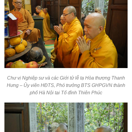
Chư vị Nghiệp sư và các Giới tử lễ tạ Hòa thượng Thanh
Hưng – Ủy viên HĐTS, Phó trưởng BTS GHPGVN thành
phố Hà Nội tại Tổ đình Thiên Phúc