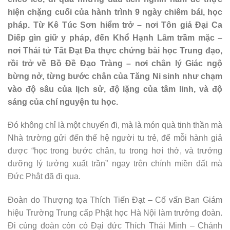
hiện chặng cuối của hành trình 9 ngày chiêm bái, học
pháp. Từ Kê Túc Sơn hiểm trở – nơi Tôn giả Đại Ca
Diếp gìn giữ y pháp, đến Khổ Hạnh Lâm trầm mặc –
nơi Thái tử Tất Đạt Đa thực chứng bài học Trung đạo,
rồi trở về Bồ Đề Đạo Tràng – nơi chân lý Giác ngộ
bừng nở, từng bước chân của Tăng Ni sinh như chạm
vào độ sâu của lịch sử, độ lặng của tâm linh, và độ
sáng của chí nguyện tu học.
Đó không chỉ là một chuyến đi, mà là món quà tinh thần mà
Nhà trường gửi đến thế hệ người tu trẻ, để mỗi hành giả
được “học trong bước chân, tu trong hơi thở, và trưởng
dưỡng lý tưởng xuất trần” ngay trên chính miền đất mà
Đức Phật đã đi qua.
Đoàn do Thượng tọa Thích Tiến Đạt – Cố vấn Ban Giám
hiệu Trường Trung cấp Phật học Hà Nội làm trưởng đoàn.
Đi cùng đoàn còn có Ðại đức Thích Thái Minh – Chánh