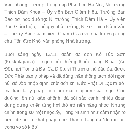
Văn phòng Trường Trung cấp Phật học Hà Nội; Ni trưởng
Thích Ðàm Khoa – Ủy viên Ban Giám hiệu, Trưởng Ban
Bảo trợ học đường; Ni trưởng Thích Ðàm Hà – Ủy viên
Ban Giám hiệu, Thủ quỹ nhà trường; Ni sư Thích Ðàm Vân
– Thư ký Ban Giám hiệu, Chánh Giáo vụ nhà trường cùng
chư Tôn đức Khối văn phòng Nhà trường.
Buổi sáng ngày 13/11, đoàn đã đến Kê Túc Sơn
(Kukkutapāda) – ngọn núi thiêng thuộc bang Bihar (Ấn
Độ), nơi Tôn giả Đại Ca Diếp, vị Thượng thủ đầu đà, được
Đức Phật trao y pháp và đã dùng thần thông tách đôi ngọn
núi để vào nhập định, chờ đến khi Đức Phật Di Lặc ra đời
mà trao lại y pháp, tiếp nối mạch nguồn Giác ngộ. Con
đường lên núi gập ghềnh, đá sỏi sắc cạnh, nhiều đoạn
dựng đứng khiến từng hơi thở trở nên nặng nhọc. Nhưng
chính trong sự mệt nhọc ấy, Tăng Ni sinh như cảm nhận rõ
hơn: để hộ trì Phật pháp, chư Thánh Tăng đã “đổ mồ hôi
trong vô số kiếp”.