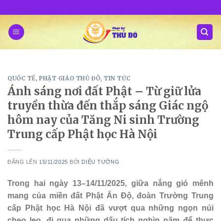
Skip
to
content
QUỐC TẾ
,
PHẬT GIÁO THỦ ĐÔ
,
TIN TỨC
Ánh sáng nơi đất Phật – Từ giữ lửa
truyền thừa đến thắp sáng Giác ngộ
hôm nay của Tăng Ni sinh Trường
Trung cấp Phật học Hà Nội
ĐĂNG LÊN
15/11/2025
BỞI
DIỆU TƯỜNG
Trong hai ngày 13–14/11/2025, giữa nắng gió mênh
mang của miền đất Phật Ấn Độ, đoàn Trường Trung
cấp Phật học Hà Nội đã vượt qua những ngọn núi
cheo leo, đi qua những dấu tích nghìn năm để thực