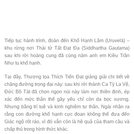
Tiếp tục hành trình, đoàn đến Khổ Hạnh Lâm (Uruvelā) –
khu rừng nơi Thái tử Tất Đạt Đa (Siddhartha Gautama)
sau khi rời hoàng cung đã cùng năm anh em Kiều Trần
Như tu khổ hạnh.
Tại đây, Thượng tọa Thích Tiến Đạt giảng giải chi tiết về
chặng đường trọng đại này: sau khi rời thành Ca Tỳ La Vệ,
Đức Bồ Tát đã chọn ngọn núi này làm nơi thiền định, ép
xác đến mức thân thể gầy yếu chỉ còn da bọc xương.
Nhưng bằng trí tuệ và kinh nghiệm tự thân, Ngài nhận ra
rằng con đường khổ hạnh cực đoan không thể đưa đến
Giác ngộ rốt ráo, vì đó vẫn còn là hệ quả của tham cầu và
chấp thủ trong hình thức khác.