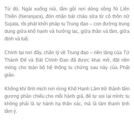
Từ đó, Ngài xuống núi, tắm gội nơi dòng sông Ni Liên
Thiền (Neranjara), đón nhận bát cháo sữa từ cô thôn nữ
Sujata, rồi phát khởi pháp tu Trung đạo – con đường trung
dung giữa khổ hạnh và hưởng lạc, giữa thân và tâm, giữa
định và tuệ.
Chính tại nơi đây, chân lý về Trung đạo – nền tảng của Tứ
Thánh Đế và Bát Chính Đạo đã được khai mở, đặt nền
móng cho toàn bộ hệ thống tu chứng sau này của Phật
giáo.
Không khí tĩnh mịch nơi rừng Khổ Hạnh Lâm trở thành tấm
gương phản chiếu cho mỗi hành giả, để tự soi lại mình: tu
không phải là tự hành hạ thân xác, mà là làm thanh tịnh
tâm ý.