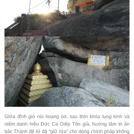
Giữa đỉnh gió núi hoang sơ, sau thời khóa tụng kinh và
niệm danh hiệu Đức Ca Diếp Tôn giả, hướng tâm tri ân
bậc Thánh đệ tử đã “giữ lửa” cho dòng chính pháp không