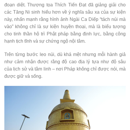
đoạn diệt. Thượng tọa Thích Tiến Đạt đã giảng giải cho
các Tăng Ni sinh hiểu hơn về ý nghĩa sâu xa của sự kiện
này, nhấn mạnh rằng hình ảnh Ngài Ca Diếp “tách núi mà
vào” không chỉ là sự kiện huyền thoại, mà là biểu tượng
cho tinh thần hộ trì Phật pháp bằng định lực, bằng công
hạnh tịch tĩnh và sự chứng ngộ nội tâm.
Trên từng bước leo núi, dù khá mệt nhưng mỗi hành giả
như cảm nhận được rằng độ cao địa lý tựa như độ sâu
của lịch sử và tâm linh – nơi Pháp không chỉ được nói, mà
được giữ và sống.