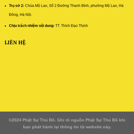
Trụ sở 2:
Chùa Mộ Lao, Số 2 Đường Thanh Bình, phường Mộ Lao, Hà
Đông, Hà Nội.
Chịu trách nhiệm nội dung:
TT. Thích Đạo Thịnh
LIÊN HỆ
©2024 Phật Sự Thủ Đô. Ghi rõ nguồn Phật Sự Thủ Đô khi
bạn phát hành lại thông tin từ website này.