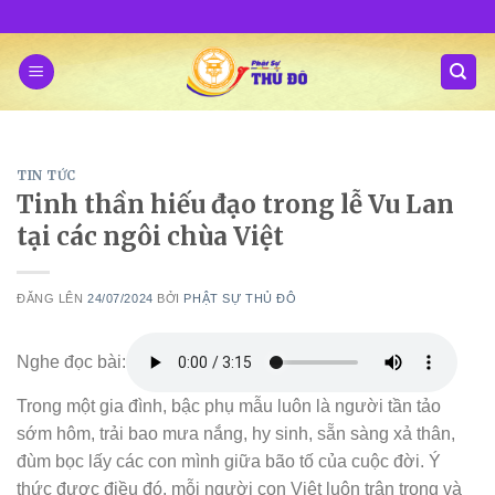
Skip
to
content
TIN TỨC
Tinh thần hiếu đạo trong lễ Vu Lan
tại các ngôi chùa Việt
ĐĂNG LÊN
24/07/2024
BỞI
PHẬT SỰ THỦ ĐÔ
Nghe đọc bài:
Trong một gia đình, bậc phụ mẫu luôn là người tần tảo
sớm hôm, trải bao mưa nắng, hy sinh, sẵn sàng xả thân,
đùm bọc lấy các con mình giữa bão tố của cuộc đời. Ý
thức được điều đó, mỗi người con Việt luôn trân trọng và