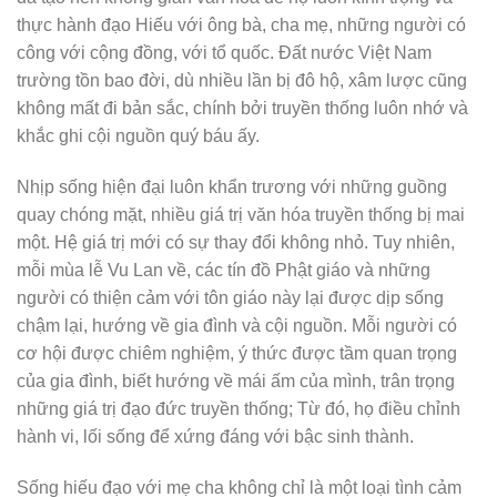
thực hành đạo Hiếu với ông bà, cha mẹ, những người có
công với cộng đồng, với tổ quốc. Đất nước Việt Nam
trường tồn bao đời, dù nhiều lần bị đô hộ, xâm lược cũng
không mất đi bản sắc, chính bởi truyền thống luôn nhớ và
khắc ghi cội nguồn quý báu ấy.
Nhịp sống hiện đại luôn khẩn trương với những guồng
quay chóng mặt, nhiều giá trị văn hóa truyền thống bị mai
một. Hệ giá trị mới có sự thay đổi không nhỏ. Tuy nhiên,
mỗi mùa lễ Vu Lan về, các tín đồ Phật giáo và những
người có thiện cảm với tôn giáo này lại được dịp sống
chậm lại, hướng về gia đình và cội nguồn. Mỗi người có
cơ hội được chiêm nghiệm, ý thức được tầm quan trọng
của gia đình, biết hướng về mái ấm của mình, trân trọng
những giá trị đạo đức truyền thống; Từ đó, họ điều chỉnh
hành vi, lối sống để xứng đáng với bậc sinh thành.
Sống hiếu đạo với mẹ cha không chỉ là một loại tình cảm