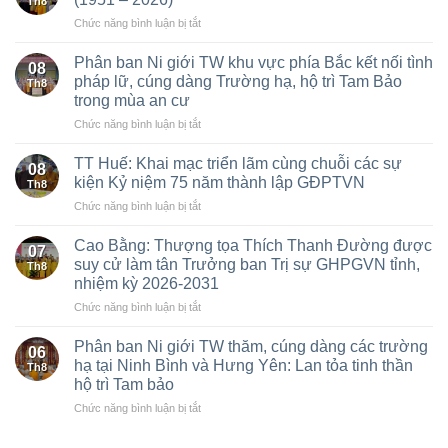
Th8
ở
Chức năng bình luận bị tắt
TT
Huế:
Phân ban Ni giới TW khu vực phía Bắc kết nối tình
08
Lễ
pháp lữ, cúng dàng Trường hạ, hộ trì Tam Bảo
Th8
Kỷ
trong mùa an cư
Niệm
ở
Chức năng bình luận bị tắt
75
Phân
năm
ban
GĐPT
TT Huế: Khai mạc triển lãm cùng chuỗi các sự
08
Ni
Việt
kiện Kỷ niệm 75 năm thành lập GĐPTVN
Th8
giới
Nam
ở
Chức năng bình luận bị tắt
TW
(1951
TT
khu
–
Huế:
vực
Cao Bằng: Thượng tọa Thích Thanh Đường được
2026)
07
Khai
phía
suy cử làm tân Trưởng ban Trị sự GHPGVN tỉnh,
Th8
mạc
Bắc
nhiệm kỳ 2026-2031
triển
kết
ở
Chức năng bình luận bị tắt
lãm
nối
Cao
cùng
tình
Bằng:
chuỗi
Phân ban Ni giới TW thăm, cúng dàng các trường
pháp
06
Thượng
các
lữ,
hạ tại Ninh Bình và Hưng Yên: Lan tỏa tinh thần
Th8
tọa
sự
cúng
hộ trì Tam bảo
Thích
kiện
dàng
ở
Chức năng bình luận bị tắt
Thanh
Kỷ
Trường
Phân
Đường
niệm
hạ,
ban
được
75
hộ