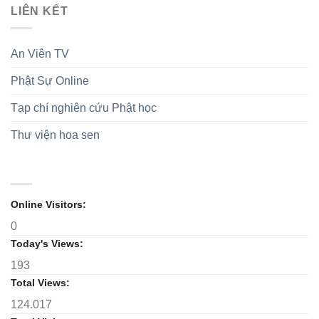
Ni
suy
năm
LIÊN KẾT
trì
giới
cử
thành
Tam
TW
làm
lập
Bảo
thăm,
tân
GĐPTVN
trong
An Viên TV
cúng
Trưởng
mùa
dàng
ban
an
Phật Sự Online
các
Trị
cư
trường
sự
hạ
GHPGVN
Tạp chí nghiên cứu Phật học
tại
tỉnh,
Ninh
nhiệm
Thư viện hoa sen
Bình
kỳ
và
2026-
Hưng
2031
Yên:
Lan
tỏa
Online Visitors:
tinh
0
thần
hộ
Today's Views:
trì
Tam
193
bảo
Total Views:
124.017