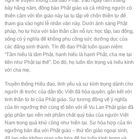
nghi lễ truyền thống của đạo Phật. Vào ngày rằm tháng
bảy hằng năm, đồng bào Phật giáo và cả những người có
thiện cảm với tôn giáo này lại tụ tập về chốn thiền tự để
tham gia vào nghi lễ nhân văn này. Dưới ánh sáng Phật
pháp, họ tự hứa với bản thân cần nỗ lực học tập, lao động,
sống có ý nghĩa để không phụ công sức dưỡng dục của
các đấng sinh thành. Tín đồ đạo Phật luôn quan niệm:
“Tâm hiếu là tâm Phật, hạnh hiếu là hạnh Phật, cha mẹ tại
tiền như Phật tại thế”. Do đó, họ luôn tôn trọng và hiếu kính
với cha mẹ.
Truyền thống Hiếu đạo, tình yêu và sự kính trọng dành cho
người đi trước của dân tộc Việt đã hòa quyện, gắn kết với
tinh thần từ bi của Phật giáo. Sự tương đồng về ý nghĩa
của tín ngưỡng thờ cúng tổ tiên với lễ Vu Lan Phật giáo đã
góp phần tạo nên nét phẩm chất quý báu của người Việt
Nam trong quá khứ cũng như hiện tại. Sự hòa hợp của tín
ngưỡng bản địa với Phật giáo – thứ tôn giáo ngoại sinh,
đã tạo nên không gian văn hóa để họ luôn kính trọng và