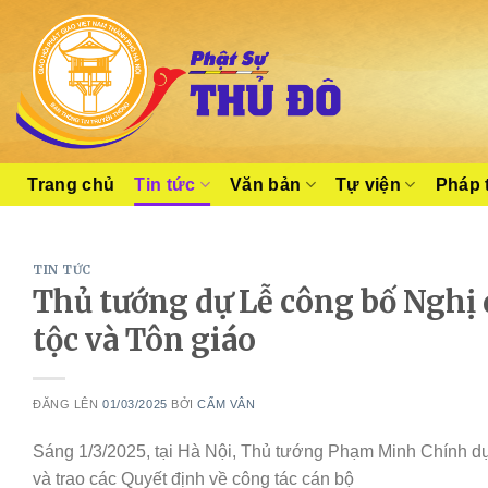
Skip
to
content
Trang chủ
Tin tức
Văn bản
Tự viện
Pháp 
TIN TỨC
Thủ tướng dự Lễ công bố Nghị 
tộc và Tôn giáo
ĐĂNG LÊN
01/03/2025
BỞI
CẨM VÂN
Sáng 1/3/2025, tại Hà Nội, Thủ tướng Phạm Minh Chính dự
và trao các Quyết định về công tác cán bộ