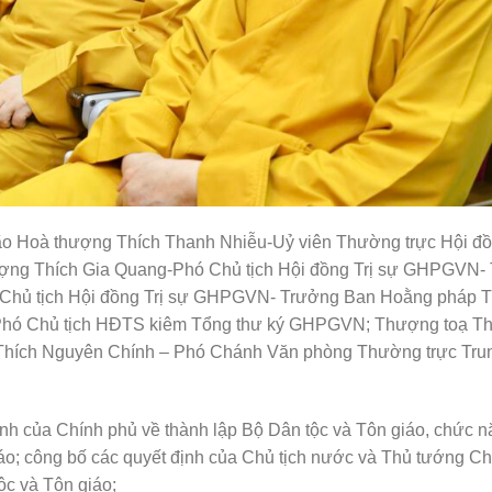
ão Hoà thượng Thích Thanh Nhiễu-Uỷ viên Thường trực Hội 
ng Thích Gia Quang-Phó Chủ tịch Hội đồng Trị sự GHPGVN-
hủ tịch Hội đồng Trị sự GHPGVN- Trưởng Ban Hoằng pháp 
hó Chủ tịch HĐTS kiêm Tổng thư ký GHPGVN; Thượng toạ Th
hích Nguyên Chính – Phó Chánh Văn phòng Thường trực Tru
ịnh của Chính phủ về thành lập Bộ Dân tộc và Tôn giáo, chức 
áo; công bố các quyết định của Chủ tịch nước và Thủ tướng Ch
ộc và Tôn giáo;