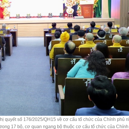
Nghị quyết số 176/2025/QH15 về cơ cấu tổ chức của Chính phủ 
 trong 17 bộ, cơ quan ngang bộ thuộc cơ cấu tổ chức của Chín