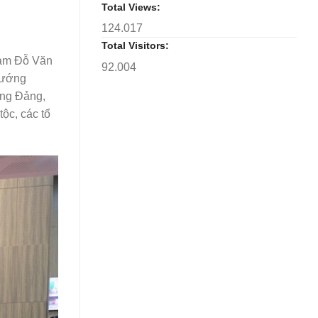
Total Views:
124.017
Total Visitors:
Nam Đỗ Văn
92.004
tướng
ơng Đảng,
ộc, các tổ