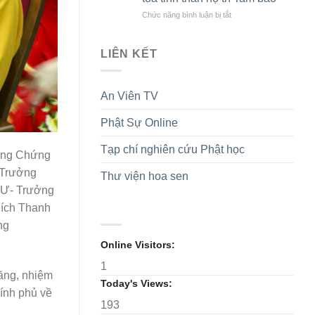
Thanh
Bảo
năm
Đường
ở
Chức năng bình luận bị tắt
trong
thành
được
Phân
mùa
lập
suy
ban
an
GĐPTVN
cử
Ni
LIÊN KẾT
cư
làm
giới
tân
TW
Trưởng
thăm,
An Viên TV
ban
cúng
Trị
dàng
sự
Phật Sự Online
các
GHPGVN
trường
tỉnh,
hạ
Tạp chí nghiên cứu Phật học
đồng Chứng
nhiệm
tại
kỳ
Ninh
 Trưởng
Thư viện hoa sen
2026-
Bình
TƯ- Trưởng
2031
và
Hưng
ích Thanh
Yên:
ng
Lan
tỏa
Online Visitors:
tinh
1
thần
năng, nhiệm
hộ
Today's Views:
trì
ính phủ về
Tam
193
bảo