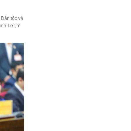
 Dân tộc và
inh Tơr, Y