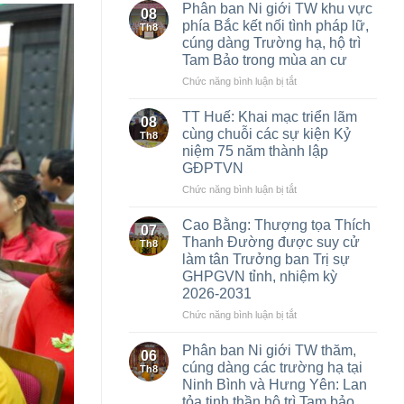
Huế:
Phân ban Ni giới TW khu vực
08
Lễ
phía Bắc kết nối tình pháp lữ,
Th8
Kỷ
cúng dàng Trường hạ, hộ trì
Niệm
Tam Bảo trong mùa an cư
75
năm
ở
Chức năng bình luận bị tắt
GĐPT
Phân
Việt
ban
TT Huế: Khai mạc triển lãm
08
Nam
Ni
cùng chuỗi các sự kiện Kỷ
Th8
(1951
giới
niệm 75 năm thành lập
–
TW
GĐPTVN
2026)
khu
vực
ở
Chức năng bình luận bị tắt
phía
TT
Bắc
Huế:
Cao Bằng: Thượng tọa Thích
07
kết
Khai
Thanh Đường được suy cử
Th8
nối
mạc
làm tân Trưởng ban Trị sự
tình
triển
GHPGVN tỉnh, nhiệm kỳ
pháp
lãm
2026-2031
lữ,
cùng
cúng
chuỗi
ở
Chức năng bình luận bị tắt
dàng
các
Cao
Trường
sự
Bằng:
Phân ban Ni giới TW thăm,
06
hạ,
kiện
Thượng
cúng dàng các trường hạ tại
Th8
hộ
Kỷ
tọa
Ninh Bình và Hưng Yên: Lan
trì
niệm
Thích
tỏa tinh thần hộ trì Tam bảo
Tam
75