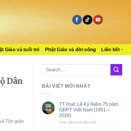
t Giáo và tuổi trẻ
Phật Giáo và đời sống
Liên kết
Bộ Dân
BÀI VIẾT MỚI NHẤT
TT Huế: Lễ Kỷ Niệm 75 năm
08
GĐPT Việt Nam (1951 –
Th8
2026)
và Tôn giáo
ở
Chức năng bình luận bị tắt
TT