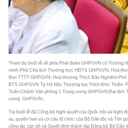
Tham dự buổi lễ về phía Phái đoàn GHPGVN có Trưởng l
minh-Phó Chủ tịch Thường trực HĐTS GHPGVN; Hoà thượ
Ban TTTT GHPGVN; Hoà thượng Thích Bảo Nghiêm-Phó C
BTS GHPGVN Tp Hà Nội; Thượng toạ Thích Đức Thiện- P
Tuấn-Chánh Văn phòng 1 Trung ương GHPGVN;Đại đức T
ương GHPGVN..
Tại buổi lễ đã Công bố Nghị quyết của Quốc hội và Nghị đ
vụ, quyền hạn và cơ cấu tổ chức của Bộ Dân tộc và Tôn gi
công tác cán bộ và Quyết định thành lập Đảng bộ Bộ Dân t