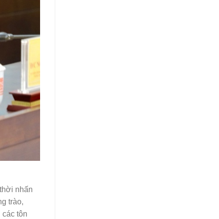
thời nhấn
g trào,
 các tôn