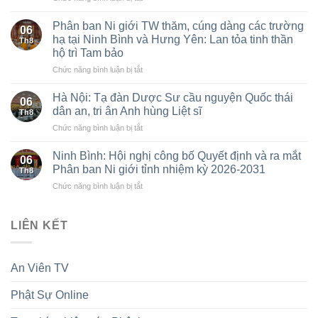
Cao
lãm
Bằng:
cùng
Phân ban Ni giới TW thăm, cúng dàng các trường
06
Thượng
chuỗi
hạ tại Ninh Bình và Hưng Yên: Lan tỏa tinh thần
Th8
tọa
các
hộ trì Tam bảo
Thích
sự
ở
Chức năng bình luận bị tắt
Thanh
kiện
Phân
Đường
Kỷ
ban
được
niệm
Hà Nội: Tạ đàn Dược Sư cầu nguyện Quốc thái
06
Ni
suy
75
dân an, tri ân Anh hùng Liệt sĩ
Th8
giới
cử
năm
ở
Chức năng bình luận bị tắt
TW
làm
thành
Hà
thăm,
tân
lập
Nội:
cúng
Ninh Bình: Hội nghị công bố Quyết định và ra mắt
Trưởng
GĐPTVN
06
Tạ
dàng
ban
Phân ban Ni giới tỉnh nhiệm kỳ 2026-2031
Th8
đàn
các
Trị
ở
Chức năng bình luận bị tắt
Dược
trường
sự
Ninh
Sư
hạ
GHPGVN
Bình:
cầu
tại
tỉnh,
Hội
LIÊN KẾT
nguyện
Ninh
nhiệm
nghị
Quốc
Bình
kỳ
công
thái
và
2026-
bố
dân
Hưng
2031
An Viên TV
Quyết
an,
Yên:
định
tri
Lan
Phật Sự Online
và
ân
tỏa
ra
Anh
tinh
mắt