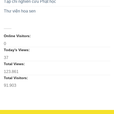
hùng
Tạp chí nghiên cứu Phật học
thần
Phân
Liệt
hộ
ban
sĩ
trì
Thư viện hoa sen
Ni
Tam
giới
bảo
tỉnh
nhiệm
kỳ
2026-
Online Visitors:
2031
0
Today's Views:
37
Total Views:
123.861
Total Visitors:
91.903