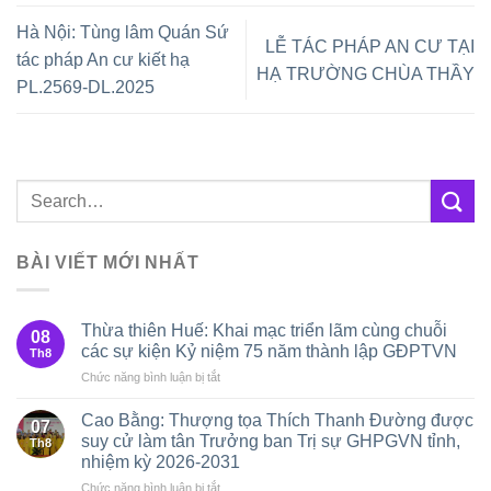
Hà Nội: Tùng lâm Quán Sứ
LỄ TÁC PHÁP AN CƯ TẠI
tác pháp An cư kiết hạ
HẠ TRƯỜNG CHÙA THẦY
PL.2569-DL.2025
BÀI VIẾT MỚI NHẤT
Thừa thiên Huế: Khai mạc triển lãm cùng chuỗi
08
các sự kiện Kỷ niệm 75 năm thành lập GĐPTVN
Th8
ở
Chức năng bình luận bị tắt
Thừa
thiên
Cao Bằng: Thượng tọa Thích Thanh Đường được
07
Huế:
suy cử làm tân Trưởng ban Trị sự GHPGVN tỉnh,
Th8
Khai
nhiệm kỳ 2026-2031
mạc
ở
Chức năng bình luận bị tắt
triển