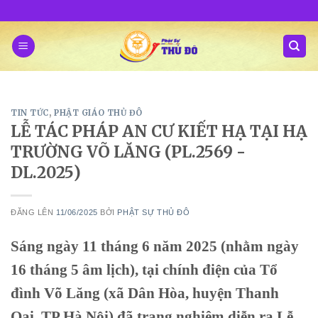
Skip
to
content
TIN TỨC
,
PHẬT GIÁO THỦ ĐÔ
LỄ TÁC PHÁP AN CƯ KIẾT HẠ TẠI HẠ
TRƯỜNG VÕ LĂNG (PL.2569 -
DL.2025)
ĐĂNG LÊN
11/06/2025
BỞI
PHẬT SỰ THỦ ĐÔ
Sáng ngày 11 tháng 6 năm 2025 (nhằm ngày
16 tháng 5 âm lịch), tại chính điện của Tổ
đình Võ Lăng (xã Dân Hòa, huyện Thanh
Oai, TP Hà Nội) đã trang nghiêm diễn ra Lễ