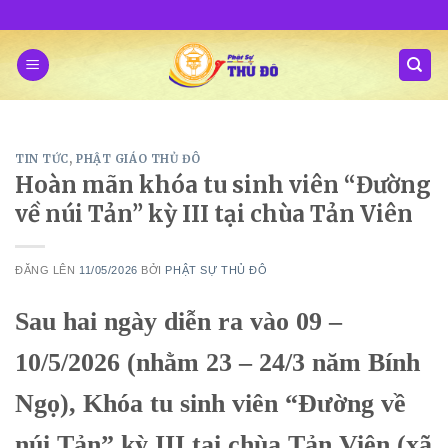
Skip
to
content
TIN TỨC
,
PHẬT GIÁO THỦ ĐÔ
Hoàn mãn khóa tu sinh viên “Đường
về núi Tản” kỳ III tại chùa Tản Viên
ĐĂNG LÊN
11/05/2026
BỞI
PHẬT SỰ THỦ ĐÔ
Sau hai ngày diễn ra vào 09 –
10/5/2026 (nhằm 23 – 24/3 năm Bính
Ngọ), Khóa tu sinh viên “Đường về
núi Tản” kỳ III tại chùa Tản Viên (xã