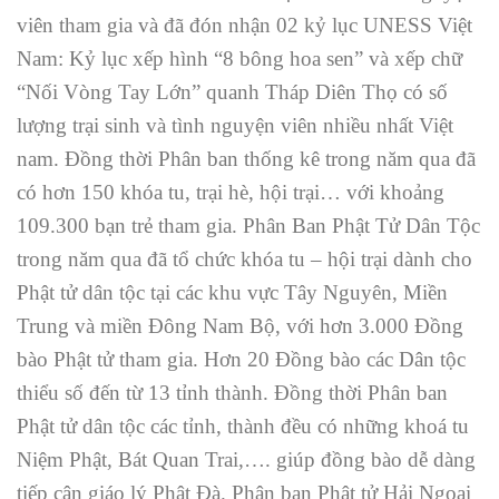
viên tham gia và đã đón nhận 02 kỷ lục UNESS Việt
Nam: Kỷ lục xếp hình “8 bông hoa sen” và xếp chữ
“Nối Vòng Tay Lớn” quanh Tháp Diên Thọ có số
lượng trại sinh và tình nguyện viên nhiều nhất Việt
nam. Đồng thời Phân ban thống kê trong năm qua đã
có hơn 150 khóa tu, trại hè, hội trại… với khoảng
109.300 bạn trẻ tham gia. Phân Ban Phật Tử Dân Tộc
trong năm qua đã tổ chức khóa tu – hội trại dành cho
Phật tử dân tộc tại các khu vực Tây Nguyên, Miền
Trung và miền Đông Nam Bộ, với hơn 3.000 Đồng
bào Phật tử tham gia. Hơn 20 Đồng bào các Dân tộc
thiểu số đến từ 13 tỉnh thành. Đồng thời Phân ban
Phật tử dân tộc các tỉnh, thành đều có những khoá tu
Niệm Phật, Bát Quan Trai,…. giúp đồng bào dễ dàng
tiếp cận giáo lý Phật Đà. Phân ban Phật tử Hải Ngoại