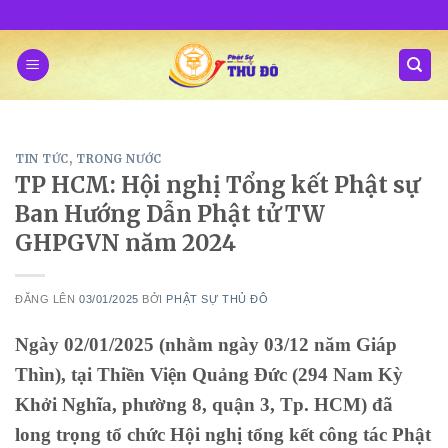
Skip
to
content
TIN TỨC
,
TRONG NƯỚC
TP HCM: Hội nghị Tổng kết Phật sự
Ban Hướng Dẫn Phật tử TW
GHPGVN năm 2024
ĐĂNG LÊN
03/01/2025
BỞI
PHẬT SỰ THỦ ĐÔ
Ngày 02/01/2025 (nhằm ngày 03/12 năm Giáp
Thìn), tại Thiền Viện Quảng Đức (294 Nam Kỳ
Khởi Nghĩa, phường 8, quận 3, Tp. HCM) đã
long trọng tổ chức Hội nghị tổng kết công tác Phật