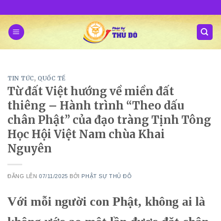
Skip
to
content
TIN TỨC
,
QUỐC TẾ
Từ đất Việt hướng về miền đất
thiêng – Hành trình “Theo dấu
chân Phật” của đạo tràng Tịnh Tông
Học Hội Việt Nam chùa Khai
Nguyên
ĐĂNG LÊN
07/11/2025
BỞI
PHẬT SỰ THỦ ĐÔ
Với mỗi người con Phật, không ai là