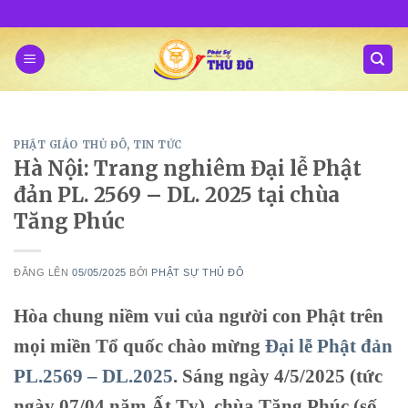
Skip
to
content
PHẬT GIÁO THỦ ĐÔ
,
TIN TỨC
Hà Nội: Trang nghiêm Đại lễ Phật
đản PL. 2569 – DL. 2025 tại chùa
Tăng Phúc
ĐĂNG LÊN
05/05/2025
BỞI
PHẬT SỰ THỦ ĐÔ
Hòa chung niềm vui của người con Phật trên
mọi miền Tổ quốc chào mừng
Đại lễ Phật đản
PL.2569 – DL.2025
. Sáng ngày 4/5/2025 (tức
ngày 07/04 năm Ất Tỵ), chùa Tăng Phúc (số