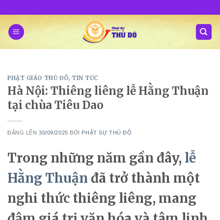
Skip
to
content
PHẬT GIÁO THỦ ĐÔ
,
TIN TỨC
Hà Nội: Thiêng liêng lễ Hằng Thuận
tại chùa Tiêu Dao
ĐĂNG LÊN
30/09/2025
BỞI
PHẬT SỰ THỦ ĐÔ
Trong những năm gần đây,
lễ
Hằng Thuận
đã trở thành một
nghi thức thiêng liêng, mang
đậm giá trị văn hóa và tâm linh.