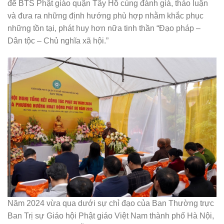
để BTS Phật giáo quận Tây Hồ cùng đánh giá, thảo luận
và đưa ra những định hướng phù hợp nhằm khắc phục
những tồn tại, phát huy hơn nữa tinh thần “Đạo pháp –
Dân tộc – Chủ nghĩa xã hội.”
Năm 2024 vừa qua dưới sự chỉ đạo của Ban Thường trực
Ban Trị sự Giáo hội Phật giáo Việt Nam thành phố Hà Nội,