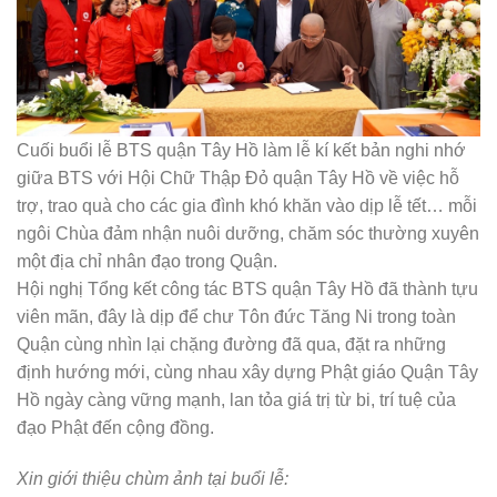
Cuối buổi lễ BTS quận Tây Hồ làm lễ kí kết bản nghi nhớ
giữa BTS với Hội Chữ Thập Đỏ quận Tây Hồ về việc hỗ
trợ, trao quà cho các gia đình khó khăn vào dịp lễ tết… mỗi
ngôi Chùa đảm nhận nuôi dưỡng, chăm sóc thường xuyên
một địa chỉ nhân đạo trong Quận.
Hội nghị Tổng kết công tác BTS quận Tây Hồ đã thành tựu
viên mãn, đây là dịp để chư Tôn đức Tăng Ni trong toàn
Quận cùng nhìn lại chặng đường đã qua, đặt ra những
định hướng mới, cùng nhau xây dựng Phật giáo Quận Tây
Hồ ngày càng vững mạnh, lan tỏa giá trị từ bi, trí tuệ của
đạo Phật đến cộng đồng.
Xin giới thiệu chùm ảnh tại buổi lễ: