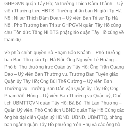
GHPGVN quận Tây Hồ; Ni trưởng Thích Đàm Thành – Uỷ
viên Thường trực HĐTS; Trưởng phân ban Ni giới Tp Hà
Nội; Ni sư Thích Đàm Đoan – Uỷ viên Ban Trị sự Tp Hà
Nội, Phó Trưởng ban Trị sự GHPGVN quận Tây Hồ cùng
chư Tôn đức Tăng Ni BTS phật giáo quận Tây Hồ cùng về
tham dự.
Về phía chính quyền Bà Phạm Bảo Khánh – Phó Trưởng
ban Ban Tôn giáo Tp. Hà Nội; Ông Nguyễn Lê Hoàng –
Phó bí Thư thường trực Quận ủy Tây Hồ; Ông Trần Quang
Đạo – Uỷ viên Ban Thường vụ, Trưởng Ban Tuyên giáo
Quận ủy Tây Hồ; Ông Bùi Thế Cường – Uỷ viên Ban
Thường vụ, Trưởng Ban Dân vận Quận ủy Tây Hồ; Ông
Phạm Việt Hùng – Uỷ viên Ban Thường vụ Quận uỷ, Chủ
tịch UBMTTQVN quận Tây Hồ; Bà Bùi Thị Lan Phương –
Quận Uỷ viên, Phó Chủ tịch UBND quận Tây Hồ Cùng các
ông bà đại diện Quận uỷ HĐND, UBND, UBMTTQ, phòng
ban ngành quận Tây Hồ phường Yên Phụ và các ông bà