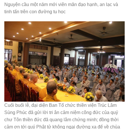
Nguyện cầu một năm mới viên mãn đạo hạnh, an lạc và
tinh tấn trên con đường tu học
Cuối buổi lễ, đại diện Ban Tổ chức thiền viện Trúc Lâm
Sùng Phúc đã gửi lời tri ân cảm niệm công đức của quý
chư Tôn thiền đức đã quang lâm chứng minh; đồng thời
cảm ơn tới quý Phật tử không ngại đường xa để về chùa