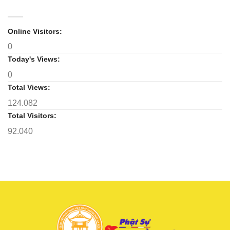
Hưng
2031
Yên:
Lan
tỏa
Online Visitors:
tinh
0
thần
hộ
Today's Views:
trì
Tam
0
bảo
Total Views:
124.082
Total Visitors:
92.040