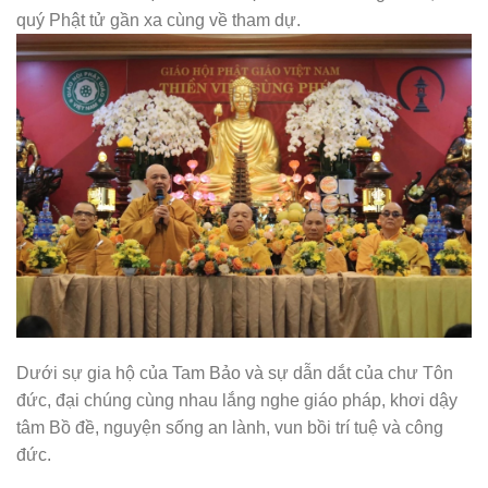
quý Phật tử gần xa cùng về tham dự.
Dưới sự gia hộ của Tam Bảo và sự dẫn dắt của chư Tôn
đức, đại chúng cùng nhau lắng nghe giáo pháp, khơi dậy
tâm Bồ đề, nguyện sống an lành, vun bồi trí tuệ và công
đức.