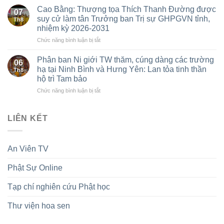
Huế:
vực
Cao Bằng: Thượng tọa Thích Thanh Đường được
2026)
07
Khai
phía
suy cử làm tân Trưởng ban Trị sự GHPGVN tỉnh,
Th8
mạc
Bắc
nhiệm kỳ 2026-2031
triển
kết
ở
Chức năng bình luận bị tắt
lãm
nối
Cao
cùng
tình
Bằng:
chuỗi
Phân ban Ni giới TW thăm, cúng dàng các trường
pháp
06
Thượng
các
lữ,
hạ tại Ninh Bình và Hưng Yên: Lan tỏa tinh thần
Th8
tọa
sự
cúng
hộ trì Tam bảo
Thích
kiện
dàng
ở
Chức năng bình luận bị tắt
Thanh
Kỷ
Trường
Phân
Đường
niệm
hạ,
ban
được
75
hộ
Ni
suy
năm
LIÊN KẾT
trì
giới
cử
thành
Tam
TW
làm
lập
Bảo
thăm,
tân
GĐPTVN
trong
An Viên TV
cúng
Trưởng
mùa
dàng
ban
an
Phật Sự Online
các
Trị
cư
trường
sự
hạ
GHPGVN
Tạp chí nghiên cứu Phật học
tại
tỉnh,
Ninh
nhiệm
Thư viện hoa sen
Bình
kỳ
và
2026-