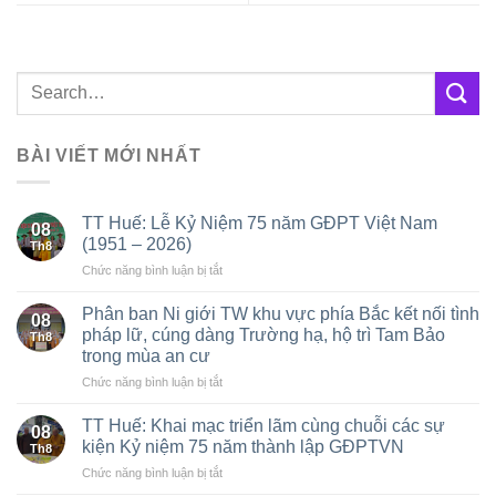
BÀI VIẾT MỚI NHẤT
TT Huế: Lễ Kỷ Niệm 75 năm GĐPT Việt Nam
08
(1951 – 2026)
Th8
ở
Chức năng bình luận bị tắt
TT
Huế:
Phân ban Ni giới TW khu vực phía Bắc kết nối tình
08
Lễ
pháp lữ, cúng dàng Trường hạ, hộ trì Tam Bảo
Th8
Kỷ
trong mùa an cư
Niệm
ở
Chức năng bình luận bị tắt
75
Phân
năm
ban
GĐPT
TT Huế: Khai mạc triển lãm cùng chuỗi các sự
08
Ni
Việt
kiện Kỷ niệm 75 năm thành lập GĐPTVN
Th8
giới
Nam
ở
Chức năng bình luận bị tắt
TW
(1951
TT
khu
–