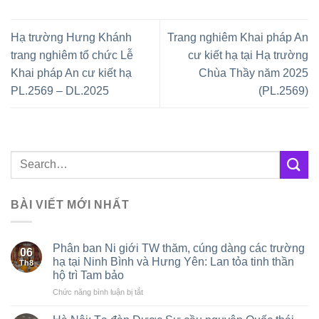
Hạ trường Hưng Khánh
Trang nghiêm Khai pháp An
trang nghiêm tổ chức Lễ
cư kiết hạ tại Hạ trường
Khai pháp An cư kiết hạ
Chùa Thầy năm 2025
PL.2569 – DL.2025
(PL.2569)
BÀI VIẾT MỚI NHẤT
Phân ban Ni giới TW thăm, cúng dàng các trường
06
hạ tại Ninh Bình và Hưng Yên: Lan tỏa tinh thần
Th8
hộ trì Tam bảo
ở
Chức năng bình luận bị tắt
Phân
ban