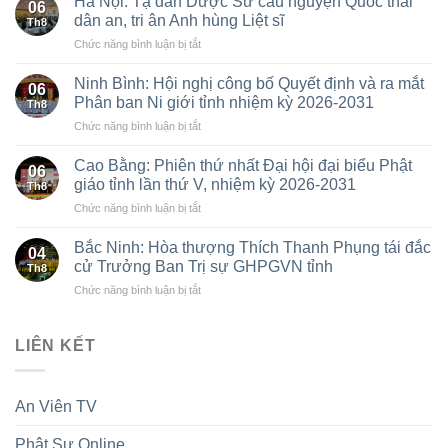
Hà Nội: Tạ đàn Dược Sư cầu nguyện Quốc thái
06
Ni
dân an, tri ân Anh hùng Liệt sĩ
Th8
giới
ở
Chức năng bình luận bị tắt
TW
Hà
thăm,
Nội:
cúng
Ninh Bình: Hội nghị công bố Quyết định và ra mắt
06
Tạ
dàng
Phân ban Ni giới tỉnh nhiệm kỳ 2026-2031
Th8
đàn
các
ở
Chức năng bình luận bị tắt
Dược
trường
Ninh
Sư
hạ
Bình:
cầu
Cao Bằng: Phiên thứ nhất Đại hội đại biểu Phật
tại
06
Hội
nguyện
giáo tỉnh lần thứ V, nhiệm kỳ 2026-2031
Ninh
Th8
nghị
Quốc
Bình
ở
Chức năng bình luận bị tắt
công
thái
và
Cao
bố
dân
Hưng
Bằng:
Quyết
Bắc Ninh: Hòa thượng Thích Thanh Phụng tái đắc
an,
Yên:
04
Phiên
định
cử Trưởng Ban Trị sự GHPGVN tỉnh
tri
Lan
Th8
thứ
và
ân
tỏa
ở
Chức năng bình luận bị tắt
nhất
ra
Anh
tinh
Bắc
Đại
mắt
hùng
thần
Ninh:
hội
Phân
Liệt
hộ
Hòa
LIÊN KẾT
đại
ban
sĩ
trì
thượng
biểu
Ni
Tam
Thích
Phật
giới
bảo
Thanh
giáo
tỉnh
An Viên TV
Phụng
tỉnh
nhiệm
tái
lần
kỳ
Phật Sự Online
đắc
thứ