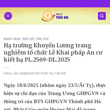
Skip
to
content
PHẬT GIÁO THỦ ĐÔ
,
TIN TỨC
Hạ trường Khuyến Lương trang
nghiêm tổ chức Lễ Khai pháp An cư
kiết hạ PL.2569-DL.2025
ĐĂNG LÊN
18/06/2025
BỞI
PHẬT SỰ THỦ ĐÔ
Ngày 18/6/2025 (nhằm ngày 23/5/Ất Tỵ), thực
hiện sự chỉ đạo của Trung Ương GHPGVN và
thông tri của BTS GHPGVN Thành phố Hà
nội, Phật Giáo quận Hoàng Mai đã trang