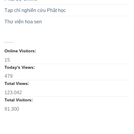
2026-
cử
V,
2031
Trưởng
nhiệm
Tạp chí nghiên cứu Phật học
Ban
kỳ
Trị
2026-
Thư viện hoa sen
sự
2031
GHPGVN
tỉnh
Online Visitors:
15
Today's Views:
479
Total Views:
123.042
Total Visitors:
91.300