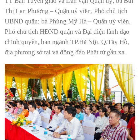
TT Ban Tuyên giáo và Dân vận Quận uỷ; bà Bùi
Thị Lan Phương – Quận uỷ viên, Phó chủ tịch
UBND quận; bà Phùng Mỹ Hà – Quận uỷ viên,
Phó chủ tịch HĐND quận và Đại diện lãnh đạo
chính quyền, ban ngành TP.Hà Nội, Q.Tây Hồ,
địa phương sở tại và đông đảo Phật tử gần xa.