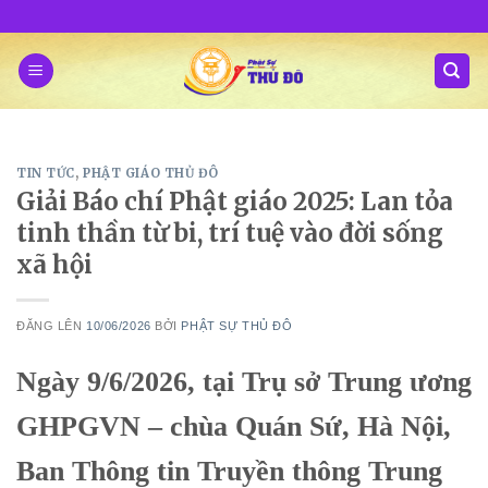
Skip
to
content
TIN TỨC
,
PHẬT GIÁO THỦ ĐÔ
Giải Báo chí Phật giáo 2025: Lan tỏa
tinh thần từ bi, trí tuệ vào đời sống
xã hội
ĐĂNG LÊN
10/06/2026
BỞI
PHẬT SỰ THỦ ĐÔ
Ngày 9/6/2026, tại Trụ sở Trung ương
GHPGVN – chùa Quán Sứ, Hà Nội,
Ban Thông tin Truyền thông Trung