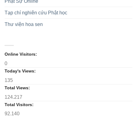
Phật Sự Online
các
lữ,
toàn
sự
cúng
dân
kiện
dàng
Tạp chí nghiên cứu Phật học
tộc
Kỷ
Trường
niệm
hạ,
Thư viện hoa sen
75
hộ
năm
trì
thành
Tam
lập
Bảo
GĐPTVN
trong
mùa
Online Visitors:
an
0
cư
Today's Views:
135
Total Views:
124.217
Total Visitors:
92.140