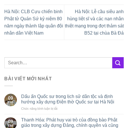
Hà Nội: CLB Cựu chiến binh
Hà Nội: Lễ cầu siêu anh
Phật tử Quán Sứ kỷ niệm 80
hùng liệt sĩ và các nạn nhân
năm ngày thành lập quân đội
thiệt mạng trong đợt thảm sát
nhân dân Việt Nam
B52 tại chùa Bà Đá
BÀI VIẾT MỚI NHẤT
Dấu ấn Quốc sư trong lịch sử dân tộc và định
09
hướng xây dựng Điện thờ Quốc sư tại Hà Nội
Th8
ở
Chức năng bình luận bị tắt
Dấu
ấn
Thanh Hóa: Phát huy vai trò của đồng bào Phật
09
Quốc
giáo trong xây dựng Đảng, chính quyền và củng
Th8
sư