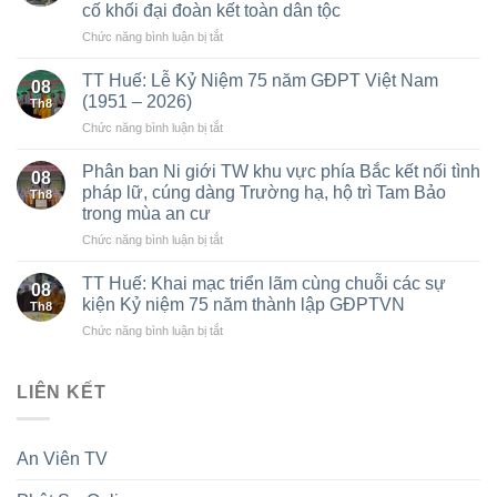
cố khối đại đoàn kết toàn dân tộc
trong
ở
Chức năng bình luận bị tắt
lịch
Thanh
sử
Hóa:
dân
TT Huế: Lễ Kỷ Niệm 75 năm GĐPT Việt Nam
08
Phát
tộc
(1951 – 2026)
Th8
huy
và
ở
Chức năng bình luận bị tắt
vai
định
TT
trò
hướng
Huế:
của
Phân ban Ni giới TW khu vực phía Bắc kết nối tình
xây
08
Lễ
đồng
dựng
pháp lữ, cúng dàng Trường hạ, hộ trì Tam Bảo
Th8
Kỷ
bào
Điện
trong mùa an cư
Niệm
Phật
thờ
ở
Chức năng bình luận bị tắt
75
giáo
Quốc
Phân
năm
trong
sư
ban
GĐPT
TT Huế: Khai mạc triển lãm cùng chuỗi các sự
xây
tại
08
Ni
Việt
dựng
Hà
kiện Kỷ niệm 75 năm thành lập GĐPTVN
Th8
giới
Nam
Đảng,
Nội
ở
Chức năng bình luận bị tắt
TW
(1951
chính
TT
khu
–
quyền
Huế:
vực
2026)
và
Khai
LIÊN KẾT
phía
củng
mạc
Bắc
cố
triển
kết
khối
lãm
nối
đại
An Viên TV
cùng
tình
đoàn
chuỗi
pháp
kết