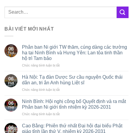
BÀI VIẾT MỚI NHẤT
Phân ban Ni giới TW thăm, cúng dàng các trường
06
hạ tại Ninh Bình và Hưng Yên: Lan tỏa tinh thần
Th8
hộ trì Tam bảo
ở
Chức năng bình luận bị tắt
Phân
ban
Hà Nội: Tạ đàn Dược Sư cầu nguyện Quốc thái
06
Ni
dân an, tri ân Anh hùng Liệt sĩ
Th8
giới
ở
Chức năng bình luận bị tắt
TW
Hà
thăm,
Nội:
cúng
Ninh Bình: Hội nghị công bố Quyết định và ra mắt
06
Tạ
dàng
Phân ban Ni giới tỉnh nhiệm kỳ 2026-2031
Th8
đàn
các
ở
Chức năng bình luận bị tắt
Dược
trường
Ninh
Sư
hạ
Bình:
cầu
Cao Bằng: Phiên thứ nhất Đại hội đại biểu Phật
tại
06
Hội
nguyện
giáo tỉnh lần thứ V, nhiệm kỳ 2026-2031
Ninh
Th8