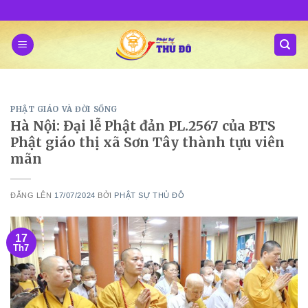
Skip
to
content
PHẬT GIÁO VÀ ĐỜI SỐNG
Hà Nội: Đại lễ Phật đản PL.2567 của BTS
Phật giáo thị xã Sơn Tây thành tựu viên
mãn
ĐĂNG LÊN
17/07/2024
BỞI
PHẬT SỰ THỦ ĐÔ
17
Th7