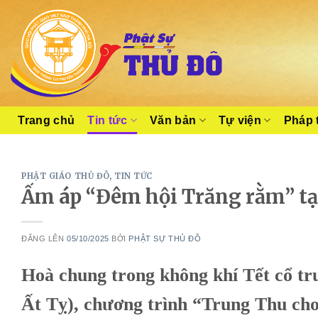
Skip
to
content
Trang chủ
Tin tức
Văn bản
Tự viện
Pháp 
PHẬT GIÁO THỦ ĐÔ
,
TIN TỨC
Ấm áp “Đêm hội Trăng rằm” tạ
ĐĂNG LÊN
05/10/2025
BỞI
PHẬT SỰ THỦ ĐÔ
Hoà chung trong không khí Tết cổ tru
Ất Tỵ), chương trình “Trung Thu cho