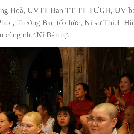
 Đồng Hoà, UVTT Ban TT-TT TƯGH, UV b
húc, Trưởng Ban tổ chức; Ni sư Thích Hi
ên cùng chư Ni Bản tự.