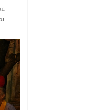
an
ền