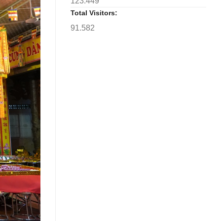
123.449
Total Visitors:
91.582