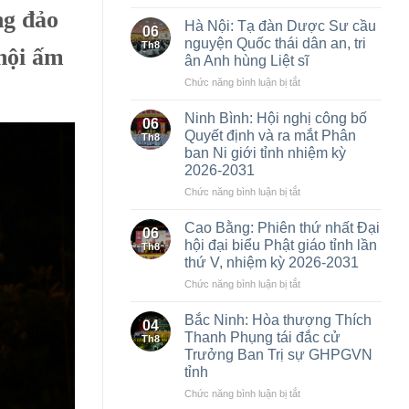
Phân
ng đảo
ban
Hà Nội: Tạ đàn Dược Sư cầu
06
Ni
nguyện Quốc thái dân an, tri
Th8
hội ấm
giới
ân Anh hùng Liệt sĩ
TW
ở
Chức năng bình luận bị tắt
thăm,
Hà
cúng
Nội:
dàng
Ninh Bình: Hội nghị công bố
06
Tạ
các
Quyết định và ra mắt Phân
Th8
đàn
trường
ban Ni giới tỉnh nhiệm kỳ
Dược
hạ
2026-2031
Sư
tại
cầu
Ninh
ở
Chức năng bình luận bị tắt
nguyện
Bình
Ninh
Quốc
và
Bình:
Cao Bằng: Phiên thứ nhất Đại
06
thái
Hưng
Hội
hội đại biểu Phật giáo tỉnh lần
Th8
dân
Yên:
nghị
thứ V, nhiệm kỳ 2026-2031
an,
Lan
công
tri
ở
Chức năng bình luận bị tắt
tỏa
bố
ân
Cao
tinh
Quyết
Anh
Bằng:
thần
định
Bắc Ninh: Hòa thượng Thích
04
hùng
Phiên
hộ
và
Thanh Phụng tái đắc cử
Th8
Liệt
thứ
trì
ra
Trưởng Ban Trị sự GHPGVN
sĩ
nhất
Tam
mắt
tỉnh
Đại
bảo
Phân
hội
ban
ở
Chức năng bình luận bị tắt
đại
Ni
Bắc