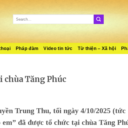
thoại
Pháp đàm
Video tin tức
Từ thiện – Xã hội
Phậ
i chùa Tăng Phúc
yền Trung Thu, tối ngày 4/10/2025 (tức 
 em” đã được tổ chức tại chùa Tăng Phú