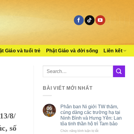
t Giáo và tuổi trẻ
Phật Giáo và đời sống
Liên kết
BÀI VIẾT MỚI NHẤT
Phân ban Ni giới TW thăm,
06
cúng dàng các trường hạ tại
Th8
13/8/
Ninh Bình và Hưng Yên: Lan
tỏa tinh thần hộ trì Tam bảo
c, số
ở
Chức năng bình luận bị tắt