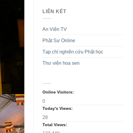
biểu
giới
Ninh:
Phật
tỉnh
Hòa
LIÊN KẾT
giáo
nhiệm
thượng
tỉnh
kỳ
Thích
lần
2026-
Thanh
An Viên TV
thứ
2031
Phụng
V,
tái
nhiệm
Phật Sự Online
đắc
kỳ
cử
2026-
Trưởng
Tạp chí nghiên cứu Phật học
2031
Ban
Trị
Thư viện hoa sen
sự
GHPGVN
tỉnh
Online Visitors:
0
Today's Views:
28
Total Views: