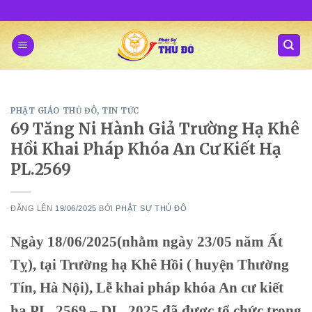
Skip
to
content
PHẬT GIÁO THỦ ĐÔ
,
TIN TỨC
69 Tăng Ni Hành Giả Trường Hạ Khê
Hồi Khai Pháp Khóa An Cư Kiết Hạ
PL.2569
ĐĂNG LÊN
19/06/2025
BỞI
PHẬT SỰ THỦ ĐÔ
Ngày 18/06/2025(nhằm ngày 23/05 năm Ất
Tỵ), tại Trường hạ Khê Hồi ( huyện Thường
Tín, Hà Nội), Lễ khai pháp khóa An cư kiết
hạ PL. 2569 – DL. 2025 đã được tổ chức trong