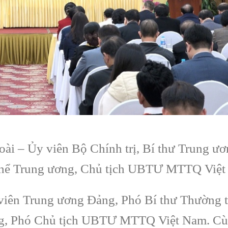
ài – Ủy viên Bộ Chính trị, Bí thư Trung ư
thể Trung ương, Chủ tịch UBTƯ MTTQ Việ
 viên Trung ương Đảng, Phó Bí thư Thường 
ng, Phó Chủ tịch UBTƯ MTTQ Việt Nam. C