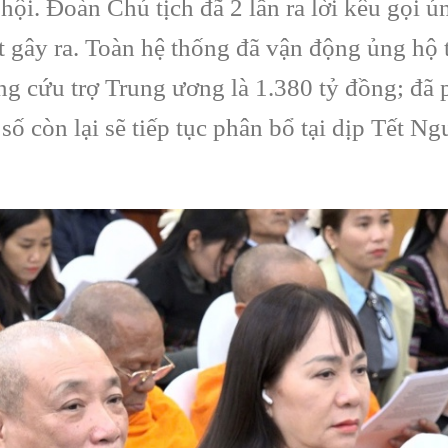
hội. Đoàn Chủ tịch đã 2 lần ra lời kêu gọi ủ
ụt gây ra. Toàn hệ thống đã vận động ủng hộ 
ng cứu trợ Trung ương là 1.380 tỷ đồng; đã
 số còn lại sẽ tiếp tục phân bổ tại dịp Tết N