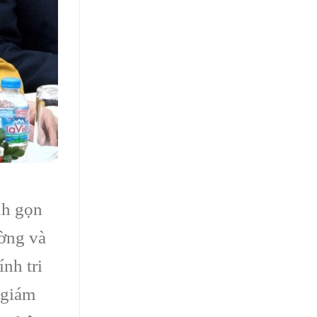
nh gọn
ờng và
nh tri
 giám