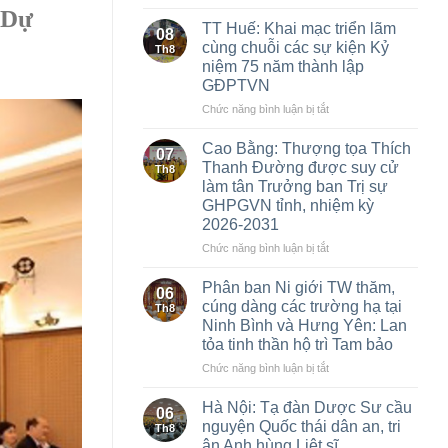
Phân
 Dự
ban
TT Huế: Khai mạc triển lãm
08
Ni
cùng chuỗi các sự kiện Kỷ
Th8
giới
niệm 75 năm thành lập
TW
GĐPTVN
khu
vực
ở
Chức năng bình luận bị tắt
phía
TT
Bắc
Huế:
Cao Bằng: Thượng tọa Thích
07
kết
Khai
Thanh Đường được suy cử
Th8
nối
mạc
làm tân Trưởng ban Trị sự
tình
triển
GHPGVN tỉnh, nhiệm kỳ
pháp
lãm
2026-2031
lữ,
cùng
cúng
chuỗi
ở
Chức năng bình luận bị tắt
dàng
các
Cao
Trường
sự
Bằng:
Phân ban Ni giới TW thăm,
06
hạ,
kiện
Thượng
cúng dàng các trường hạ tại
Th8
hộ
Kỷ
tọa
Ninh Bình và Hưng Yên: Lan
trì
niệm
Thích
tỏa tinh thần hộ trì Tam bảo
Tam
75
Thanh
Bảo
năm
Đường
ở
Chức năng bình luận bị tắt
trong
thành
được
Phân
mùa
lập
suy
ban
Hà Nội: Tạ đàn Dược Sư cầu
06
an
GĐPTVN
cử
Ni
nguyện Quốc thái dân an, tri
Th8
cư
làm
giới
ân Anh hùng Liệt sĩ