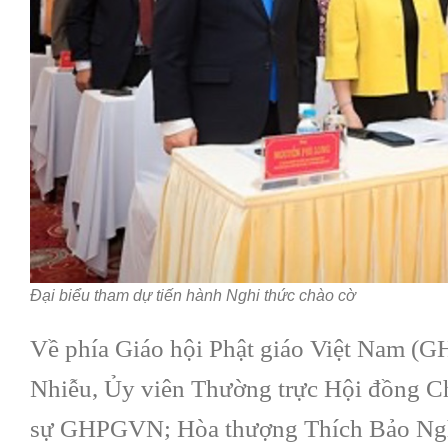
Đại biểu tham dự tiến hành Nghi thức chào cờ
Về phía Giáo hội Phật giáo Việt Nam (
Nhiễu, Ủy viên Thường trực Hội đồng C
sự GHPGVN; Hòa thượng Thích Bảo Ngh