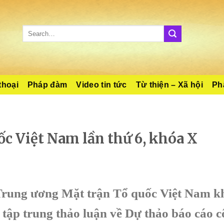
thoại
Pháp đàm
Video tin tức
Từ thiện – Xã hội
Phậ
c Việt Nam lần thứ 6, khóa X
 Trung ương Mặt trận Tổ quốc Việt Nam k
ị tập trung thảo luận về Dự thảo báo cáo c