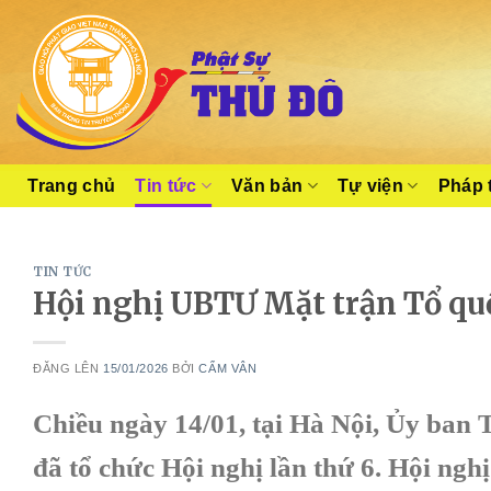
Skip
to
content
Trang chủ
Tin tức
Văn bản
Tự viện
Pháp 
TIN TỨC
Hội nghị UBTƯ Mặt trận Tổ quố
ĐĂNG LÊN
15/01/2026
BỞI
CẨM VÂN
Chiều ngày 14/01, tại Hà Nội, Ủy ban
đã tổ chức Hội nghị lần thứ 6. Hội ngh