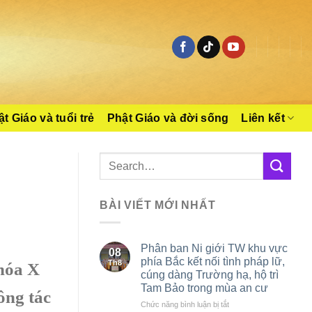
t Giáo và tuổi trẻ
Phật Giáo và đời sống
Liên kết
BÀI VIẾT MỚI NHẤT
Phân ban Ni giới TW khu vực
08
phía Bắc kết nối tình pháp lữ,
Th8
hóa X
cúng dàng Trường hạ, hộ trì
Tam Bảo trong mùa an cư
ông tác
ở
Chức năng bình luận bị tắt