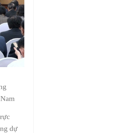
ơng
t Nam
trực
ùng dự