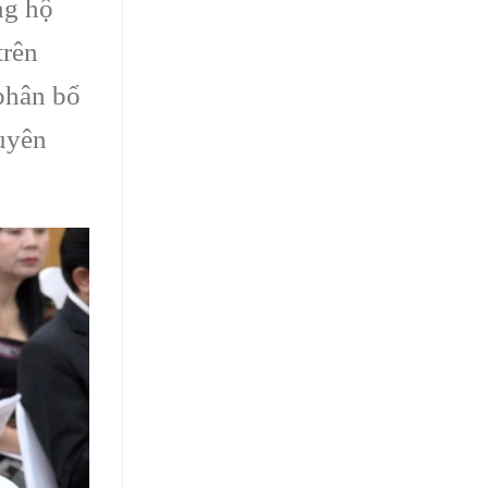
ng hộ
trên
 phân bổ
guyên