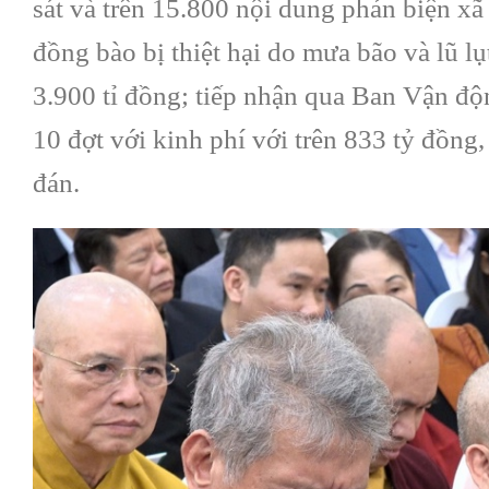
sát và trên 15.800 nội dung phản biện xã 
đồng bào bị thiệt hại do mưa bão và lũ l
3.900 tỉ đồng; tiếp nhận qua Ban Vận độ
10 đợt với kinh phí với trên 833 tỷ đồng,
đán.